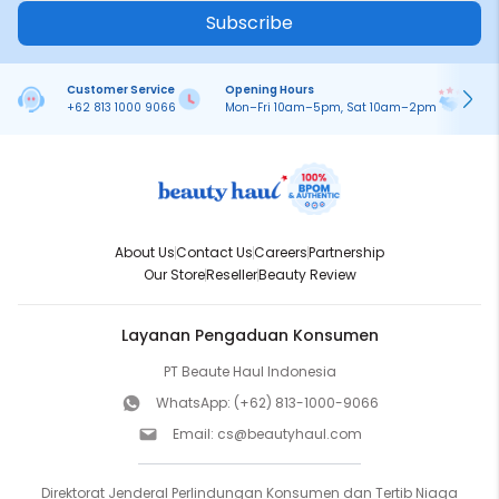
Subscribe
Customer Service
Opening Hours
Pa
+62 813 1000 9066
Mon–Fri 10am–5pm, Sat 10am–2pm
On
About Us
Contact Us
Careers
Partnership
Our Store
Reseller
Beauty Review
Layanan Pengaduan Konsumen
PT Beaute Haul Indonesia
WhatsApp:
(+62) 813-1000-9066
Email:
cs@beautyhaul.com
Direktorat Jenderal Perlindungan Konsumen dan Tertib Niaga