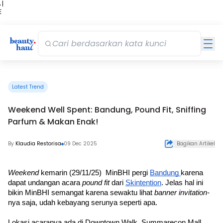
 |
E
kir
iah
Latest Trend
Weekend Well Spent: Bandung, Pound Fit, Sniffing
Parfum & Makan Enak!
By
Klaudia Restorisa
09 Dec 2025
Bagikan Artikel
Weekend 
kemarin (29/11/25)  MinBHI pergi 
Bandung 
karena 
dapat undangan acara 
pound fit
 dari 
Skintention
. Jelas hal ini 
bikin MinBHI semangat karena sewaktu lihat 
banner invitation-
nya saja, udah kebayang serunya seperti apa. 
Lokasi acaranya ada di Downtown Walk, Summarecon Mall 