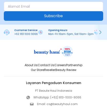
Subscribe
Customer Service
Opening Hours
Pa
+62 813 1000 9066
Mon–Fri 10am–5pm, Sat 10am–2pm
On
About Us
Contact Us
Careers
Partnership
Our Store
Reseller
Beauty Review
Layanan Pengaduan Konsumen
PT Beaute Haul Indonesia
WhatsApp:
(+62) 813-1000-9066
Email:
cs@beautyhaul.com