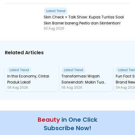
Latest Trend
Skin Check + Talk Show: Kupas Tuntas Soal
Skin Barrier bareng Pestlo dan Skintention!
03 Aug 2026
Related Articles
Latest Trend
Latest Trend
Latest Tre
In this Economy, Cintai
Transformasi Wajah
Fun Fact Spider-Man
Produk Lokal!
Sarwendah: Makin Tua
Brand New
06 Aug 2026
05 Aug 2026
04 Aug 202
Semakin Glowing
Baru samp
Chan!
Beauty
in One Click
Subscribe Now!