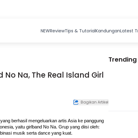
NEW
Review
Tips & Tutorial
Kandungan
Latest 
Trending
 No Na, The Real Island Girl
Bagikan Artikel
yang berhasil mengeluarkan artis Asia ke panggung 
onesia
, 
yaitu girlband No Na. Grup yang diisi oleh: 
mbinasi musik serta dance yang kuat. 