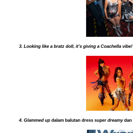
Looking like a bratz doll, it’s giving a Coachella vibe!
Glammed up 
dalam balutan dress super 
dreamy 
dan 