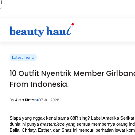
 |
E
kir
iah
Latest Trend
10 Outfit Nyentrik Member Girlband
From Indonesia.
By
Alisa Kintan
07 Jul 2026
Siapa yang nggak kenal sama 88Rising? Label Amerika Serikat 
dunia ini punya 
masterpiece 
yang semua membernya orang Ind
Baila, Christy, Esther, dan Shaz ini mencuri perhatian lewat ko