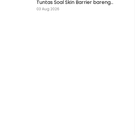
Tuntas Soal Skin Barrier bareng
Pestlo dan Skintention!
03 Aug 2026