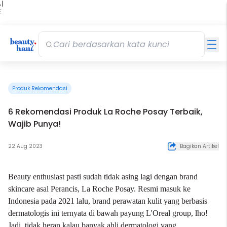
 |
E
kir
iah
Produk Rekomendasi
6 Rekomendasi Produk La Roche Posay Terbaik,
Wajib Punya!
22 Aug 2023
Bagikan Artikel
Beauty enthusiast pasti sudah tidak asing lagi dengan brand
skincare asal Perancis, La Roche Posay. Resmi masuk ke
Indonesia pada 2021 lalu, brand perawatan kulit yang berbasis
dermatologis ini ternyata di bawah payung L'Oreal group, lho!
Jadi, tidak heran kalau banyak ahli dermatologi yang