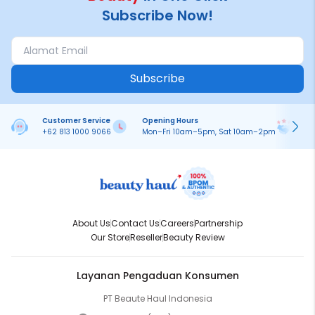
Subscribe Now!
Subscribe
Customer Service
Opening Hours
Pa
+62 813 1000 9066
Mon–Fri 10am–5pm, Sat 10am–2pm
On
About Us
Contact Us
Careers
Partnership
Our Store
Reseller
Beauty Review
Layanan Pengaduan Konsumen
PT Beaute Haul Indonesia