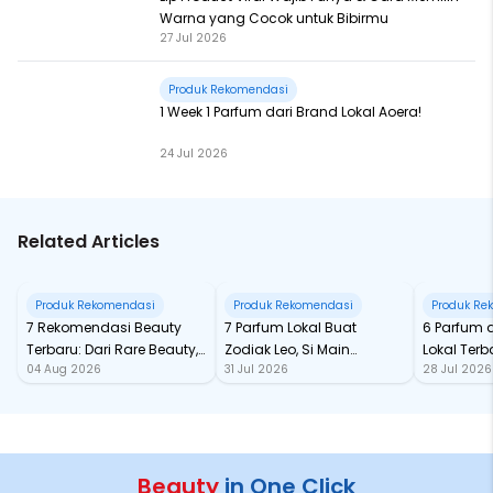
Warna yang Cocok untuk Bibirmu
27 Jul 2026
Produk Rekomendasi
1 Week 1 Parfum dari Brand Lokal Aoera!
24 Jul 2026
Related Articles
Produk Rekomendasi
Produk Rekomendasi
Produk Re
7 Rekomendasi Beauty
7 Parfum Lokal Buat
6 Parfum 
Terbaru: Dari Rare Beauty,
Zodiak Leo, Si Main
Lokal Terba
04 Aug 2026
31 Jul 2026
28 Jul 2026
Sampai Rhode Skin, Super
Character yang Selalu
dari Ford
Bikin Fomo
Standout
Beauty
in One Click