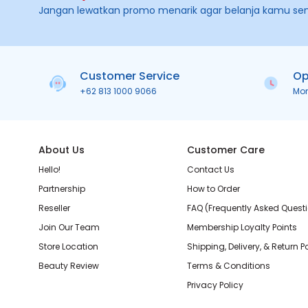
Jangan lewatkan promo menarik agar belanja kamu se
Customer Service
Op
+62 813 1000 9066
Mo
About Us
Customer Care
Hello!
Contact Us
Partnership
How to Order
Reseller
FAQ (Frequently Asked Quest
Join Our Team
Membership Loyalty Points
Store Location
Shipping, Delivery, & Return P
Beauty Review
Terms & Conditions
Privacy Policy