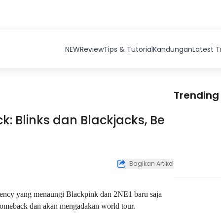
NEW
Review
Tips & Tutorial
Kandungan
Latest 
Trending
: Blinks dan Blackjacks, Be
Bagikan Artikel
gency yang menaungi Blackpink dan 2NE1 baru saja
 comeback dan akan mengadakan world tour.