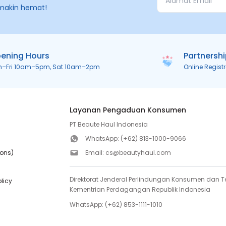
makin hemat!
ening Hours
Partnersh
n–Fri 10am–5pm, Sat 10am–2pm
Online Regist
Layanan Pengaduan Konsumen
PT Beaute Haul Indonesia
WhatsApp:
(+62) 813-1000-9066
ions)
Email:
cs@beautyhaul.com
Direktorat Jenderal Perlindungan Konsumen dan Te
olicy
Kementrian Perdagangan Republik Indonesia
WhatsApp:
(+62) 853-1111-1010