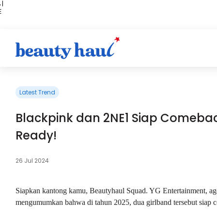
 |
E
kir
iah
Latest Trend
Blackpink dan 2NE1 Siap Comeback
Ready!
26 Jul 2024
Siapkan kantong kamu, Beautyhaul Squad. YG Entertainment, a
mengumumkan bahwa di tahun 2025, dua girlband tersebut siap