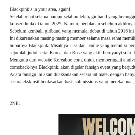
Blackpink’s in your area, again!
Setelah rehat selama hampir setahun lebih, girlband yang beranggo
konser dunia di tahun 2025. Namun, perjalanan sebelum akhirnya
Sebelum kembali, girlband yang memulai debut di tahun 2016 ini
Ini dikarenakan masing-masing member selama masa rehat memilik
bubarnya Blackpink. Misalnya Lisa dan Jennie yang memiliki perus
sejumlah judul serial Korea, dan Rose yang aktif bernyanyi solo. 
Mengutip dari website Koreaboo.com, untuk memperingati anniv
comeback-nya Blackpink, akan digelar fansign event yang berjudu
Acara fansign ini akan dilaksanakan secara intimate, dengan hanya
secara eksklusif berdasarkan hasil submissions yang mereka buat, mu
2NE1