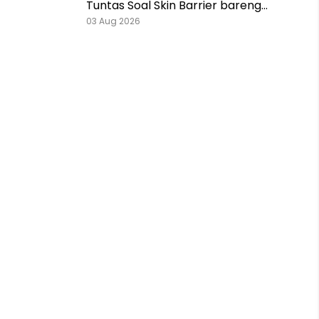
Tuntas Soal Skin Barrier bareng
Pestlo dan Skintention!
03 Aug 2026