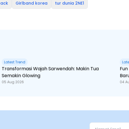
back
Girlband korea
tur dunia 2NE1
Latest Trend
Lat
Transformasi Wajah Sarwendah: Makin Tua
Fun Fact Spider-Man
Semakin Glowing
Bar
05 Aug 2026
04 A