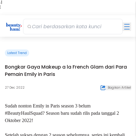
 |
E
kir
iah
Latest Trend
Bongkar Gaya Makeup a la French Glam dari Para
Pemain Emily in Paris
27 Dec 2022
Bagikan Artikel
Sudah nonton Emily in Paris season 3 belum
#BeautyHaulSquad? Season baru sudah rilis pada tanggal 2
Oktober 2022!
Setelah sukses dengan 2 season sebelumnya, series ini kembali