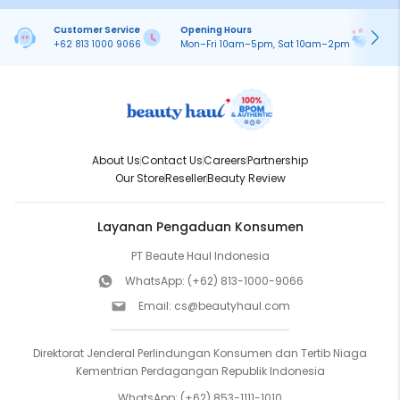
Customer Service
Opening Hours
Pa
+62 813 1000 9066
Mon–Fri 10am–5pm, Sat 10am–2pm
On
About Us
Contact Us
Careers
Partnership
Our Store
Reseller
Beauty Review
Layanan Pengaduan Konsumen
PT Beaute Haul Indonesia
WhatsApp:
(+62) 813-1000-9066
Email:
cs@beautyhaul.com
Direktorat Jenderal Perlindungan Konsumen dan Tertib Niaga
Kementrian Perdagangan Republik Indonesia
WhatsApp:
(+62) 853-1111-1010