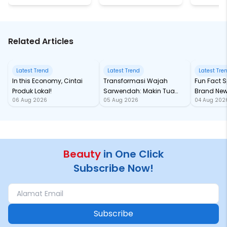
Related Articles
Latest Trend
Latest Trend
Latest Tre
In this Economy, Cintai
Transformasi Wajah
Fun Fact Spider-Man
Produk Lokal!
Sarwendah: Makin Tua
Brand New
06 Aug 2026
05 Aug 2026
04 Aug 202
Semakin Glowing
Baru samp
Chan!
Beauty
in One Click
Subscribe Now!
Subscribe