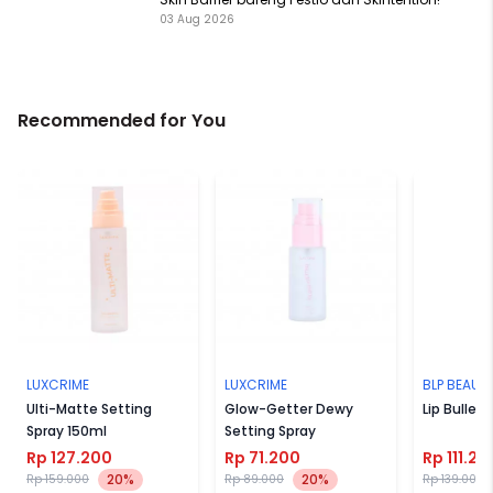
03 Aug 2026
Recommended for You
LUXCRIME
LUXCRIME
BLP BEAUT
Ulti-Matte Setting
Glow-Getter Dewy
Lip Bullet
Spray 150ml
Setting Spray
Rp 127.200
Rp 71.200
Rp 111.20
20%
20%
Rp 159.000
Rp 89.000
Rp 139.000