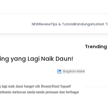
NEW
Review
Tips & Tutorial
Kandungan
Latest 
Trending
ging yang Lagi Naik Daun!
Bagikan Artikel
ng lagi naik daun banget nih BeautyHaul Squad!
embantu melawan tanda-tanda penuaan dan berbagai