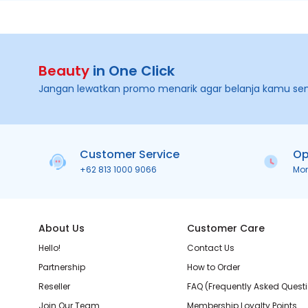
Beauty
in One Click
Jangan lewatkan promo menarik agar belanja kamu se
Customer Service
Op
+62 813 1000 9066
Mo
About Us
Customer Care
Hello!
Contact Us
Partnership
How to Order
Reseller
FAQ (Frequently Asked Quest
Join Our Team
Membership Loyalty Points