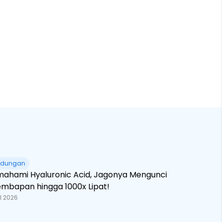
ndungan
ahami Hyaluronic Acid, Jagonya Mengunci
embapan hingga 1000x Lipat!
l 2026