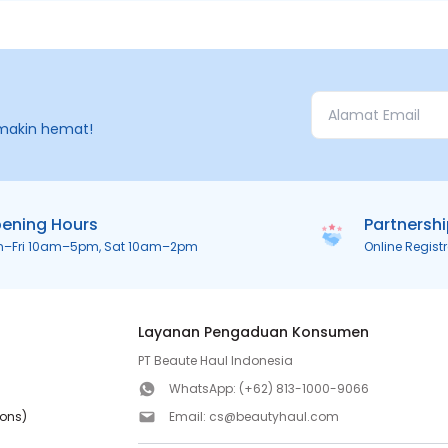
makin hemat!
ening Hours
Partnersh
n–Fri 10am–5pm, Sat 10am–2pm
Online Regist
Layanan Pengaduan Konsumen
PT Beaute Haul Indonesia
WhatsApp:
(+62) 813-1000-9066
ions)
Email:
cs@beautyhaul.com