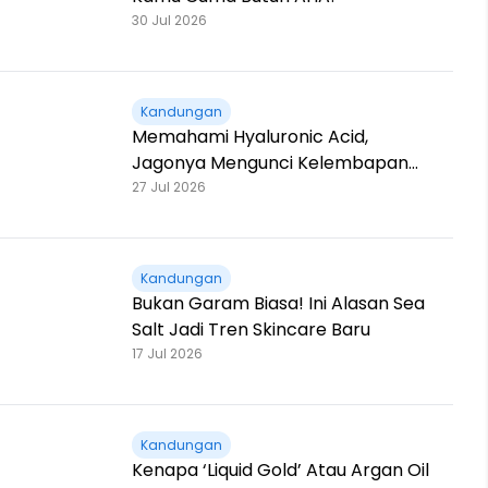
30 Jul 2026
Kandungan
Memahami Hyaluronic Acid,
Jagonya Mengunci Kelembapan
hingga 1000x Lipat!
27 Jul 2026
Kandungan
Bukan Garam Biasa! Ini Alasan Sea
Salt Jadi Tren Skincare Baru
17 Jul 2026
Kandungan
Kenapa ‘Liquid Gold’ Atau Argan Oil