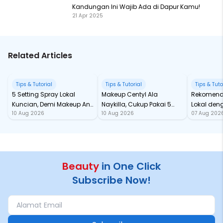
Kandungan Ini Wajib Ada di Dapur Kamu!
21 Apr 2025
Related Articles
Tips & Tutorial
Tips & Tutorial
Tips & Tuto
5 Setting Spray Lokal
Makeup Centyl Ala
Rekomend
Kuncian, Demi Makeup Anti
Naykilla, Cukup Pakai 5
Lokal den
10 Aug 2026
10 Aug 2026
07 Aug 202
Longsor!
Beauties Ini!
Fantastis
Beauty
in One Click
Subscribe Now!