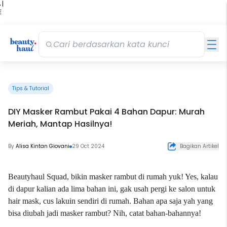
 |
E
kir
iah
Tips & Tutorial
DIY Masker Rambut Pakai 4 Bahan Dapur: Murah
Meriah, Mantap Hasilnya!
By
Alisa Kintan Giovani
29 Oct 2024
Bagikan Artikel
Beautyhaul Squad, bikin masker
rambut
di rumah yuk! Yes, kalau
di dapur kalian ada lima bahan ini, gak usah pergi ke salon untuk
hair mask, cus lakuin sendiri di rumah. Bahan apa saja yah yang
bisa diubah jadi masker rambut? Nih, catat bahan-bahannya!