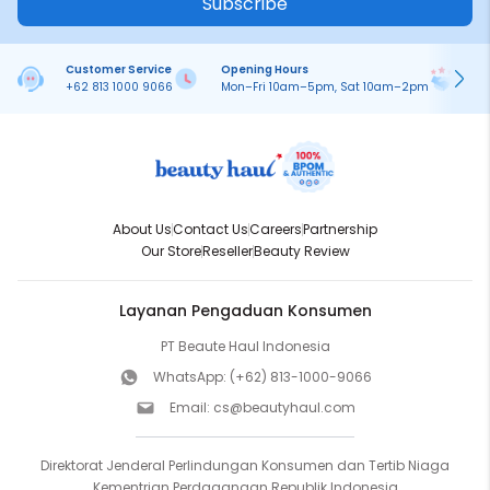
Subscribe
Customer Service
Opening Hours
Pa
+62 813 1000 9066
Mon–Fri 10am–5pm, Sat 10am–2pm
On
About Us
Contact Us
Careers
Partnership
Our Store
Reseller
Beauty Review
Layanan Pengaduan Konsumen
PT Beaute Haul Indonesia
WhatsApp:
(+62) 813-1000-9066
Email:
cs@beautyhaul.com
Direktorat Jenderal Perlindungan Konsumen dan Tertib Niaga
Kementrian Perdagangan Republik Indonesia