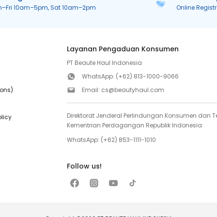
n–Fri 10am–5pm, Sat 10am–2pm
Online Regist
Layanan Pengaduan Konsumen
PT Beaute Haul Indonesia
WhatsApp:
(+62) 813-1000-9066
ions)
Email:
cs@beautyhaul.com
Direktorat Jenderal Perlindungan Konsumen dan Te
olicy
Kementrian Perdagangan Republik Indonesia
WhatsApp:
(+62) 853-1111-1010
Follow us!