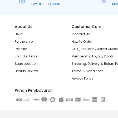
+62 813 1000 9066
Mo
About Us
Customer Care
Hello!
Contact Us
Partnership
How to Order
Reseller
FAQ (Frequently Asked Quest
Join Our Team
Membership Loyalty Points
Store Location
Shipping, Delivery, & Return P
Beauty Review
Terms & Conditions
Privacy Policy
Pilihan Pembayaran