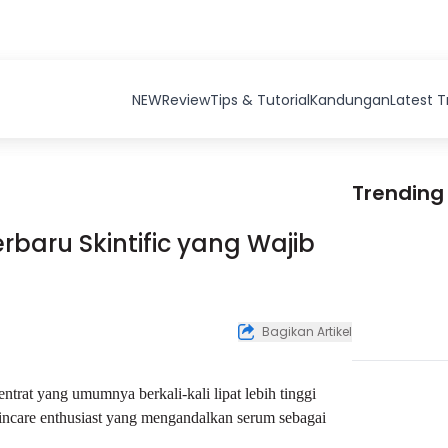
NEW
Review
Tips & Tutorial
Kandungan
Latest 
Trending
baru Skintific yang Wajib
Bagikan Artikel
trat yang umumnya berkali-kali lipat lebih tinggi
incare enthusiast yang mengandalkan serum sebagai