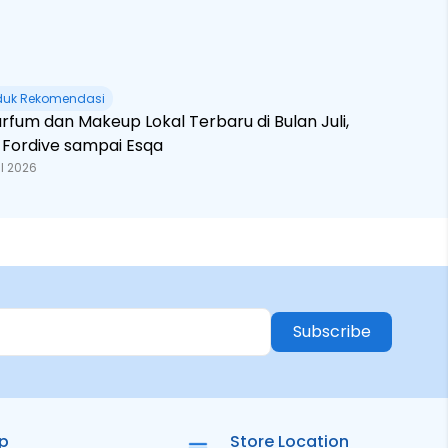
duk Rekomendasi
rfum dan Makeup Lokal Terbaru di Bulan Juli,
i Fordive sampai Esqa
l 2026
Subscribe
ip
Store Location