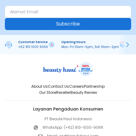
Subscribe
Customer Service
Opening Hours
Pa
+62 813 1000 9066
Mon–Fri 10am–5pm, Sat 10am–2pm
On
About Us
Contact Us
Careers
Partnership
Our Store
Reseller
Beauty Review
Layanan Pengaduan Konsumen
PT Beaute Haul Indonesia
WhatsApp:
(+62) 813-1000-9066
Email:
cs@beautyhaul.com