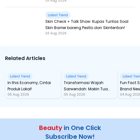
03 Aug 2026
Latest Trend
Skin Check + Talk Show: Kupas Tuntas Soal
Skin Barrier bareng Pestlo dan Skintention!
03 Aug 2026
Related Articles
Latest Trend
Latest Trend
Latest Tre
In this Economy, Cintai
Transformasi Wajah
Fun Fact Spider-Man
Produk Lokal!
Sarwendah: Makin Tua
Brand New
06 Aug 2026
05 Aug 2026
04 Aug 202
Semakin Glowing
Baru samp
Chan!
Beauty
in One Click
Subscribe Now!