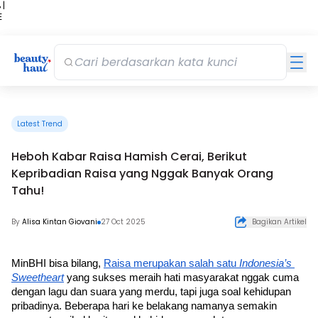
 |
E
kir
iah
Latest Trend
Heboh Kabar Raisa Hamish Cerai, Berikut
Kepribadian Raisa yang Nggak Banyak Orang
Tahu!
By
Alisa Kintan Giovani
27 Oct 2025
Bagikan Artikel
MinBHI bisa bilang, 
Raisa merupakan salah satu
 Indonesia’s 
Sweetheart
yang sukses meraih hati masyarakat nggak cuma 
dengan lagu dan suara yang merdu, tapi juga soal kehidupan 
pribadinya. Beberapa hari ke belakang namanya semakin 