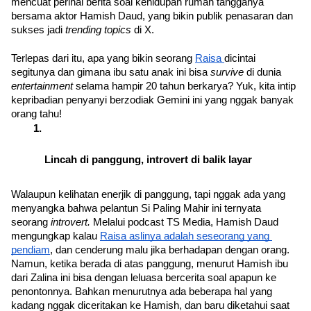
mencuat perihal berita soal kehidupan rumah tangganya 
bersama aktor Hamish Daud, yang bikin publik penasaran dan 
sukses jadi 
trending topics 
di X. 
Terlepas dari itu, apa yang bikin seorang 
Raisa 
dicintai 
segitunya dan gimana ibu satu anak ini bisa 
survive 
di dunia 
entertainment 
selama hampir 20 tahun berkarya? Yuk, kita intip 
kepribadian penyanyi berzodiak Gemini ini yang nggak banyak 
orang tahu!
Lincah di panggung, introvert di balik layar
Walaupun kelihatan enerjik di panggung, tapi nggak ada yang 
menyangka bahwa pelantun Si Paling Mahir ini ternyata 
seorang 
introvert. 
Melalui podcast TS Media, Hamish Daud 
mengungkap kalau 
Raisa aslinya adalah seseorang yang 
pendiam
, dan cenderung malu jika berhadapan dengan orang. 
Namun, ketika berada di atas panggung, menurut Hamish ibu 
dari Zalina ini bisa dengan leluasa bercerita soal apapun ke 
penontonnya. Bahkan menurutnya ada beberapa hal yang 
kadang nggak diceritakan ke Hamish, dan baru diketahui saat 