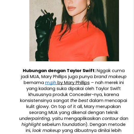
Hubungan dengan Taylor Swift: 
Nggak cuma 
jadi MUA, Mary Phillips juga punya 
brand makeup 
bernama 
m.ph
 by Mary Phillips
 – nah merek ini 
yang kadang suka dipakai oleh Taylor Swift 
khususnya produk Concealer-nya, karena 
konsistensinya sangat 
the best 
dalam mencapai 
kulit glowy. On top of it all, Mary merupakan 
seorang MUA yang dikenal dengan teknik 
underpainting, 
yaitu mengaplikasikan 
contour 
dan 
highlight 
sebelum 
foundation
). Dengan metode 
ini, 
look makeup 
yang dibuatnya dinilai lebih 