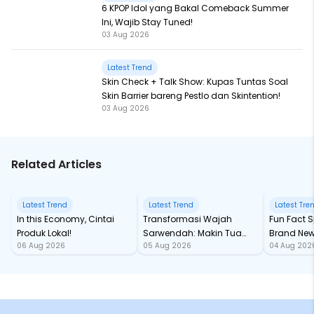
6 KPOP Idol yang Bakal Comeback Summer
Ini, Wajib Stay Tuned!
03 Aug 2026
Latest Trend
Skin Check + Talk Show: Kupas Tuntas Soal
Skin Barrier bareng Pestlo dan Skintention!
03 Aug 2026
Related Articles
Latest Trend
Latest Trend
Latest Tre
In this Economy, Cintai
Transformasi Wajah
Fun Fact Spider-Man
Produk Lokal!
Sarwendah: Makin Tua
Brand New
06 Aug 2026
05 Aug 2026
04 Aug 202
Semakin Glowing
Baru samp
Chan!