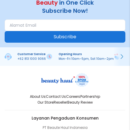
Beauty
in One Click
Subscribe Now!
Subscribe
Customer Service
Opening Hours
Pa
+62 813 1000 9066
Mon–Fri 10am–5pm, Sat 10am–2pm
On
About Us
Contact Us
Careers
Partnership
Our Store
Reseller
Beauty Review
Layanan Pengaduan Konsumen
PT Beaute Haul Indonesia