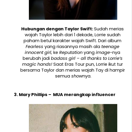
Hubungan dengan Taylor Swift: 
Sudah merias 
wajah Taylor lebih dari 1 dekade, Lorrie sudah 
paham betul karakter wajah Swift. Dari album 
Fearless 
yang riasannya masih ala 
teenage 
innocent girl, 
ke 
Reputation 
yang 
image-
nya 
berubah jadi 
badass girl – all thanks to Lorrie’s 
magic hands! 
Saat Eras Tour pun, Lorrie ikut tur 
bersama Taylor dan merias wajah Tay di hampir 
semua 
show
nya.
Mary Phillips –  MUA merangkap influencer