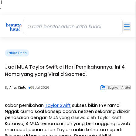
 |
E
kir
iah
Latest Trend
Jadi MUA Taylor Swift di Hari Pernikahannya, Ini 4
Nama yang yang Viral d Socmed.
By
Alisa Kintan
08 Jul 2026
Bagikan Artikel
Kabar pernikahan 
Taylor Swift
 sukses bikin FYP ramai. 
Nggak cuma soal konsep acara, netizen sekarang dibikin 
penasaran dengan 
MUA yang disewa oleh Taylor Swift
. 
Katanya, 4 MUA ternama inilah yang bertanggung jawab 
membuat penampilan Taylor makin kelihatan seperti 
Princess di hari pernikahannya. Siapa saja 4 MUA 