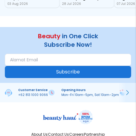
03 Aug 2026
28 Jul 2026
07 Jul 2026
dengan SPF, Mana yang
dari Karakter Mitologi
tahan Sa
Paling Nampol?
Yunani
Beauty
in One Click
Subscribe Now!
Subscribe
Customer Service
Opening Hours
Pa
+62 813 1000 9066
Mon–Fri 10am–5pm, Sat 10am–2pm
On
About Us
Contact Us
Careers
Partnership