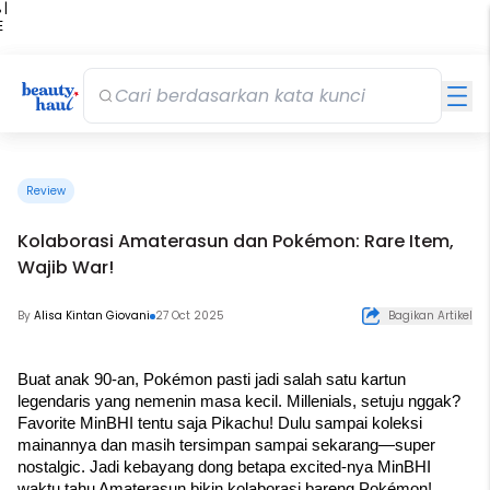
 |
E
kir
iah
Review
Kolaborasi Amaterasun dan Pokémon: Rare Item,
Wajib War!
By
Alisa Kintan Giovani
27 Oct 2025
Bagikan Artikel
Buat anak 90-an, Pokémon pasti jadi salah satu kartun 
legendaris yang nemenin masa kecil. Millenials, setuju nggak? 
Favorite MinBHI tentu saja Pikachu! Dulu sampai koleksi 
mainannya dan masih tersimpan sampai sekarang—super 
nostalgic. Jadi kebayang dong betapa excited-nya MinBHI 
waktu tahu Amaterasun bikin kolaborasi bareng Pokémon!