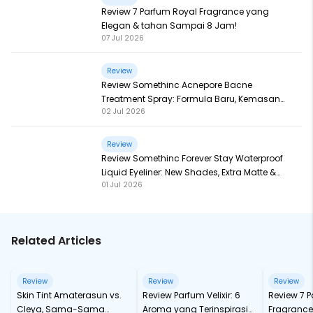
Review 7 Parfum Royal Fragrance yang
Elegan & tahan Sampai 8 Jam!
07 Jul 2026
Review
Review Somethinc Acnepore Bacne
Treatment Spray: Formula Baru, Kemasan
02 Jul 2026
Baru, Makin Ampuh!
Review
Review Somethinc Forever Stay Waterproof
Liquid Eyeliner: New Shades, Extra Matte &
01 Jul 2026
Super Pigmented!
Related Articles
Review
Review
Review
Skin Tint Amaterasun vs.
Review Parfum Velixir: 6
Review 7 
Cleya, Sama-Sama
Aroma yang Terinspirasi
Fragrance