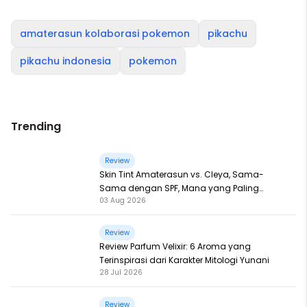
amaterasun kolaborasi pokemon
pikachu
pikachu indonesia
pokemon
Trending
Review
Skin Tint Amaterasun vs. Cleya, Sama-
Sama dengan SPF, Mana yang Paling
03 Aug 2026
Nampol?
Review
Review Parfum Velixir: 6 Aroma yang
Terinspirasi dari Karakter Mitologi Yunani
28 Jul 2026
Review