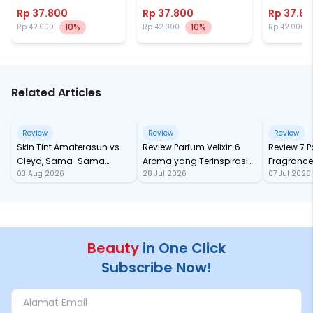
Rp 37.800
Rp 37.800
Rp 37.8
10%
10%
Rp 42.000
Rp 42.000
Rp 42.000
Related Articles
Review
Review
Review
Skin Tint Amaterasun vs.
Review Parfum Velixir: 6
Review 7 
Cleya, Sama-Sama
Aroma yang Terinspirasi
Fragrance
03 Aug 2026
28 Jul 2026
07 Jul 2026
dengan SPF, Mana yang
dari Karakter Mitologi
tahan Sa
Paling Nampol?
Yunani
Beauty
in One Click
Subscribe Now!