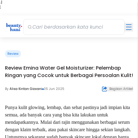
 |
E
kir
iah
Review
Review Emina Water Gel Moisturizer: Pelembap
Ringan yang Cocok untuk Berbagai Persoalan Kulit!
By
Alisa Kintan Giovani
05 Jun 2025
Bagikan Artikel
Punya kulit glowing, lembap, dan sehat pastinya jadi impian kita
semua, ada banyak cara yang bisa kita lakukan untuk
mendapatkannya. Mulai dari rajin menggunakan
berbagai serum
dengan klaim terbaik
, atau pakai skincare hingga sekian langkah.
Untungnya sekarang sudah banyak skincare lokal dengan harga