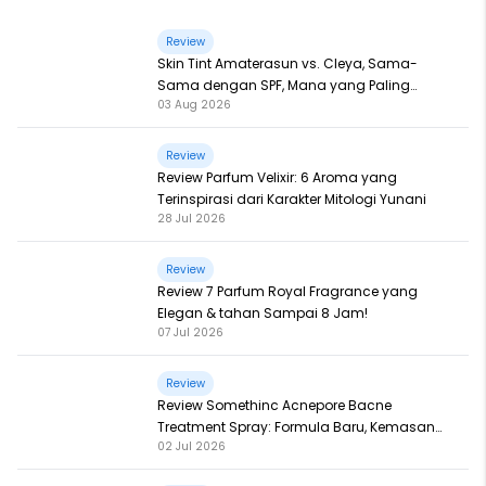
Review
Skin Tint Amaterasun vs. Cleya, Sama-
Sama dengan SPF, Mana yang Paling
03 Aug 2026
Nampol?
Review
Review Parfum Velixir: 6 Aroma yang
Terinspirasi dari Karakter Mitologi Yunani
28 Jul 2026
Review
Review 7 Parfum Royal Fragrance yang
Elegan & tahan Sampai 8 Jam!
07 Jul 2026
Review
Review Somethinc Acnepore Bacne
Treatment Spray: Formula Baru, Kemasan
02 Jul 2026
Baru, Makin Ampuh!