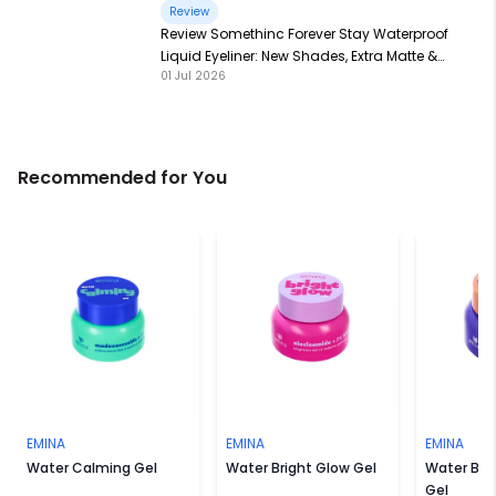
Review
Review Somethinc Forever Stay Waterproof
Liquid Eyeliner: New Shades, Extra Matte &
01 Jul 2026
Super Pigmented!
Recommended for You
EMINA
EMINA
EMINA
Water Calming Gel
Water Bright Glow Gel
Water Barr
Gel