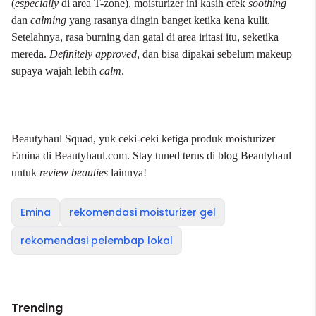
(
especially
di area T-zone), moisturizer ini kasih efek
soothing
dan
calming
yang rasanya dingin banget ketika kena kulit.
Setelahnya, rasa burning dan gatal di area iritasi itu, seketika
mereda.
Definitely approved
, dan bisa dipakai sebelum makeup
supaya wajah lebih
calm
.
Beautyhaul Squad, yuk ceki-ceki ketiga produk moisturizer
Emina di
Beautyhaul.com
. Stay tuned terus di blog Beautyhaul
untuk
review beauties
lainnya!
Emina
rekomendasi moisturizer gel
rekomendasi pelembap lokal
Trending