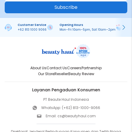
Subscribe
Customer Service
Opening Hours
Pa
+62 813 1000 9066
Mon–Fri 10am–5pm, Sat 10am–2pm
On
About Us
Contact Us
Careers
Partnership
Our Store
Reseller
Beauty Review
Layanan Pengaduan Konsumen
PT Beaute Haul Indonesia
WhatsApp:
(+62) 813-1000-9066
Email:
cs@beautyhaul.com
Direktorat Jenderal Perlindungan Konsumen dan Tertib Niaga