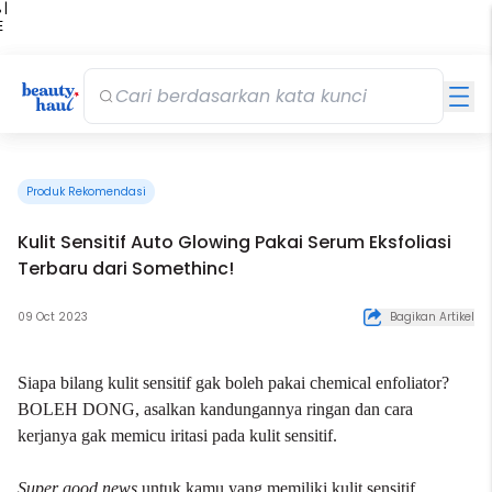
 |
E
kir
iah
Produk Rekomendasi
Kulit Sensitif Auto Glowing Pakai Serum Eksfoliasi
Terbaru dari Somethinc!
09 Oct 2023
Bagikan Artikel
Siapa bilang kulit sensitif gak boleh pakai chemical enfoliator?
BOLEH DONG, asalkan kandungannya ringan dan cara
kerjanya gak memicu iritasi pada kulit sensitif.
Super good news
untuk kamu yang memiliki kulit sensitif,