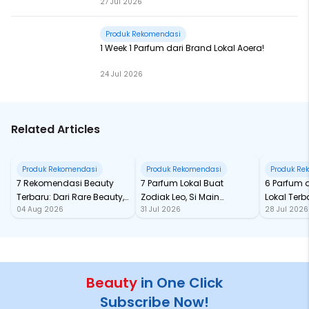
27 Jul 2026
Produk Rekomendasi
1 Week 1 Parfum dari Brand Lokal Aoera!
24 Jul 2026
Related Articles
Produk Rekomendasi
Produk Rekomendasi
Produk Re
7 Rekomendasi Beauty
7 Parfum Lokal Buat
6 Parfum 
Terbaru: Dari Rare Beauty,
Zodiak Leo, Si Main
Lokal Terba
04 Aug 2026
31 Jul 2026
28 Jul 2026
Sampai Rhode Skin, Super
Character yang Selalu
dari Ford
Bikin Fomo
Standout
Beauty
in One Click
Subscribe Now!