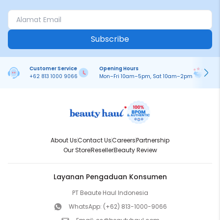
Subscribe
Customer Service
Opening Hours
Pa
+62 813 1000 9066
Mon–Fri 10am–5pm, Sat 10am–2pm
On
About Us
Contact Us
Careers
Partnership
Our Store
Reseller
Beauty Review
Layanan Pengaduan Konsumen
PT Beaute Haul Indonesia
WhatsApp:
(+62) 813-1000-9066