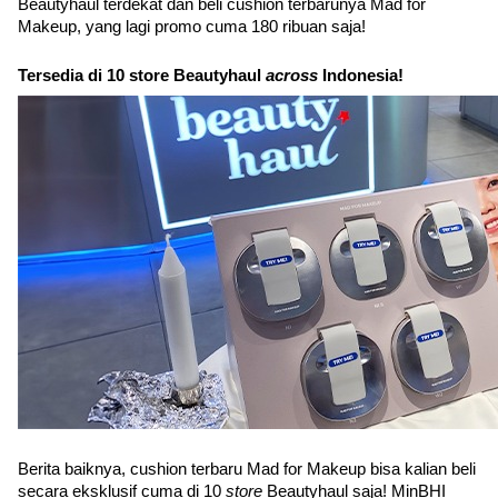
Beautyhaul terdekat dan beli cushion terbarunya Mad for 
Makeup, yang lagi promo cuma 180 ribuan saja! 
Tersedia di 10 store Beautyhaul 
across 
Indonesia!
Berita baiknya, cushion terbaru Mad for Makeup bisa kalian beli 
secara eksklusif cuma di 10 
store 
Beautyhaul saja! MinBHI 