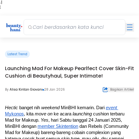
 |
E
kir
iah
Latest Trend
Launching Mad For Makeup Pearlfect Cover Skin-Fit
Cushion di Beautyhaul, Super Intimate!
By
Alisa Kintan Giovani
28 Jan 2026
Bagikan Artikel
Hectic 
banget nih 
weekend 
MinBHI kemarin. Dari 
event 
Mykonos
, kita 
move on 
ke acara 
launching 
cushion terbaru 
Mad for Makeup. 
Yes
, hari Sabtu tanggal 24 Januari 2025, 
MinBHI dengan 
member Skintention
 dan Rebels (Community 
Mad for Makeup) bareng-bareng cobain complexion yang 
katanya cocok buat semua 
skin type, 
mau oily, dry sampai 