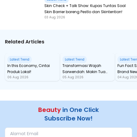
Skin Check + Talk Show: Kupas Tuntas Soal
Skin Barrier bareng Pestlo dan Skintention!
03 Aug 2026
Related Articles
Latest Trend
Latest Trend
Latest Tre
In this Economy, Cintai
Transformasi Wajah
Fun Fact Spider-Man
Produk Lokal!
Sarwendah: Makin Tua
Brand New
06 Aug 2026
05 Aug 2026
04 Aug 202
Semakin Glowing
Baru samp
Chan!
Beauty
in One Click
Subscribe Now!