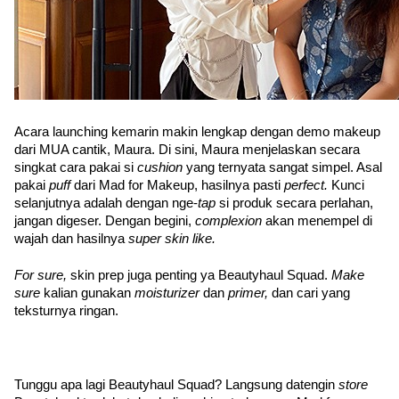
Acara launching kemarin makin lengkap dengan demo makeup 
dari MUA cantik, Maura. Di sini, Maura menjelaskan secara 
singkat cara pakai si 
cushion 
yang ternyata sangat simpel. Asal 
pakai 
puff 
dari Mad for Makeup, hasilnya pasti 
perfect. 
Kunci 
selanjutnya adalah dengan nge-
tap 
si produk secara perlahan, 
jangan digeser. Dengan begini, 
complexion 
akan menempel di 
wajah dan hasilnya 
super skin like.
For sure, 
skin prep juga penting ya Beautyhaul Squad. 
Make 
sure 
kalian gunakan 
moisturizer 
dan 
primer, 
dan cari yang 
teksturnya ringan. 
Tunggu apa lagi Beautyhaul Squad? Langsung datengin 
store 