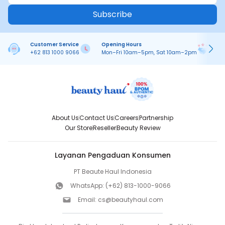
Subscribe
Customer Service
Opening Hours
Pa
+62 813 1000 9066
Mon–Fri 10am–5pm, Sat 10am–2pm
On
About Us
Contact Us
Careers
Partnership
Our Store
Reseller
Beauty Review
Layanan Pengaduan Konsumen
PT Beaute Haul Indonesia
WhatsApp:
(+62) 813-1000-9066
Email:
cs@beautyhaul.com