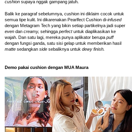
cushion 
supaya nggak gampang jatuh.
Balik ke paragraf sebelumnya, cushion ini diklaim cocok untuk 
semua tipe kulit. Ini dikarenakan Pearlfect Cushion di-
infused 
dengan Metagram Tech yang bikin setiap partikelnya jadi super 
even 
dan 
creamy, 
sehingga 
perfect 
untuk diaplikasikan ke 
wajah. Dan satu lagi, mereka punya aplikator berupa 
puff 
dengan fungsi ganda, satu sisi gelap untuk memberikan hasil 
matte 
sedangkan 
side 
sebaliknya untuk 
dewy finish. 
Demo pakai cushion dengan MUA Maura