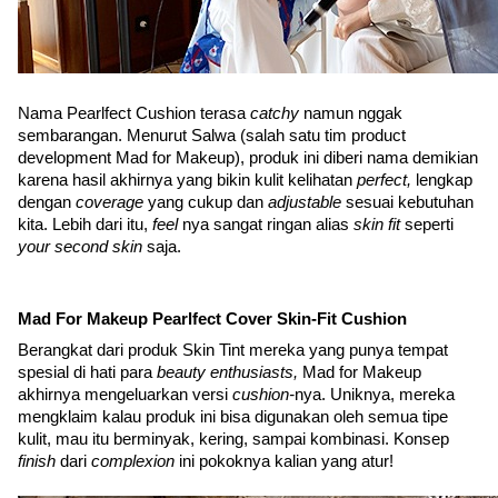
Nama Pearlfect Cushion terasa 
catchy 
namun nggak 
sembarangan. Menurut Salwa (salah satu tim product 
development Mad for Makeup), produk ini diberi nama demikian 
karena hasil akhirnya yang bikin kulit kelihatan 
perfect, 
lengkap 
dengan 
coverage 
yang cukup dan 
adjustable 
sesuai kebutuhan 
kita. Lebih dari itu, 
feel 
nya sangat ringan alias 
skin fit 
seperti 
your second skin 
saja.
Mad For Makeup Pearlfect Cover Skin-Fit Cushion
Berangkat dari produk Skin Tint mereka yang punya tempat 
spesial di hati para 
beauty enthusiasts, 
Mad for Makeup 
akhirnya mengeluarkan versi 
cushion-
nya. Uniknya, mereka 
mengklaim kalau produk ini bisa digunakan oleh semua tipe 
kulit, mau itu berminyak, kering, sampai kombinasi. Konsep 
finish 
dari 
complexion 
ini pokoknya kalian yang atur! 