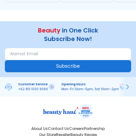
1000x Lipat
Beauty
in One Click
Subscribe Now!
Subscribe
Customer Service
Opening Hours
Pa
+62 813 1000 9066
Mon–Fri 10am–5pm, Sat 10am–2pm
On
About Us
Contact Us
Careers
Partnership
Our Store
Reseller
Beauty Review