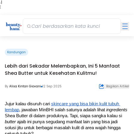
 |
E
kir
iah
Kandungan
Lebih dari Sekadar Melembapkan, Ini 5 Manfaat
Shea Butter untuk Kesehatan Kulitmu!
By
Alisa Kintan Giovani
12 Sep 2025
Bagikan Artikel
Jujur kalau disuruh cari 
skincare yang bisa bikin kulit tubuh 
lembap
, jawaban MinBHI salah satunya adalah lihat 
ingredients 
Shea Butter di dalam produknya. Tapi, siapa sangka kalau si 
butter
 ajaib ini punya segudang manfaat lain yang bisa jadi 
solusi jitu untuk berbagai masalah kulit di area wajah hingga 
seluruh tubuh?