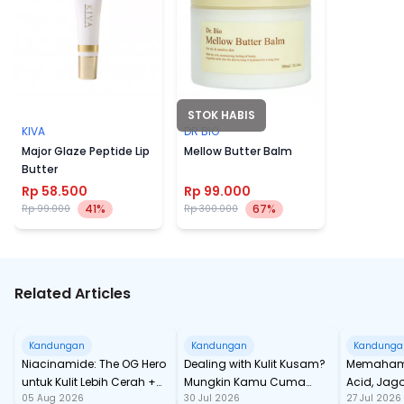
STOK HABIS
KIVA
DR BIO
Major Glaze Peptide Lip
Mellow Butter Balm
Butter
Rp 58.500
Rp 99.000
41%
67%
Rp 99.000
Rp 300.000
Related Articles
Kandungan
Kandungan
Kandunga
Niacinamide: The OG Hero
Dealing with Kulit Kusam?
Memahami
untuk Kulit Lebih Cerah +
Mungkin Kamu Cuma
Acid, Jag
05 Aug 2026
30 Jul 2026
27 Jul 2026
Anti Breakout!
Butuh AHA!
Kelembap