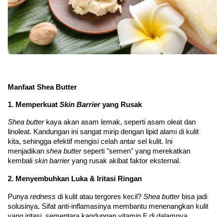
Manfaat Shea Butter
1. Memperkuat 
Skin Barrier
 yang Rusak
Shea butter
 kaya akan asam lemak, seperti asam oleat dan 
linoleat. Kandungan ini sangat mirip dengan lipid alami di kulit 
kita, sehingga efektif mengisi celah antar sel kulit. Ini 
menjadikan 
shea butter
 seperti "semen" yang merekatkan 
kembali 
skin barrier
 yang rusak akibat faktor eksternal.
2. Menyembuhkan Luka & Iritasi Ringan
Punya 
redness 
di kulit atau tergores kecil? 
Shea butter
 bisa jadi 
solusinya. Sifat anti-inflamasinya membantu menenangkan kulit 
yang iritasi, sementara kandungan vitamin F di dalamnya 