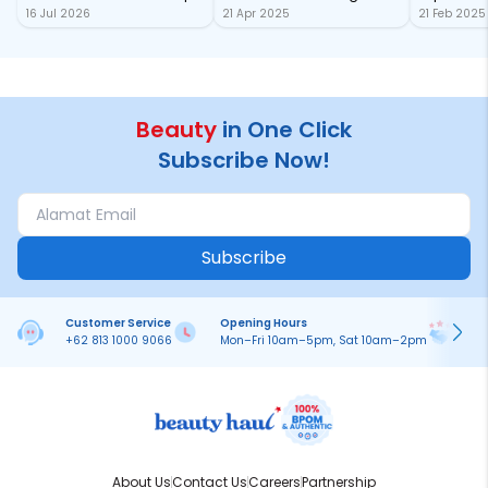
16 Jul 2026
21 Apr 2025
21 Feb 2025
Mata yang On Point
Wajib Ada di Dapur Kamu!
Tetap Han
Beauty
in One Click
Subscribe Now!
Subscribe
Customer Service
Opening Hours
Pa
+62 813 1000 9066
Mon–Fri 10am–5pm, Sat 10am–2pm
On
About Us
Contact Us
Careers
Partnership