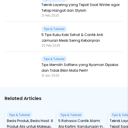
Teknik Layering yang Tepat Saat Winter agar
Tetap Hangat dan Stylish
21 Feb 2025
Tips & Tutorial
5 Tips Kuku Kaki Sehat & Cantik Anti
Jamuran Meski Sering Kebanjiran
20 Feb 2025
Tips & Tutorial
Tips Memilih Softlens yang Nyaman Dipakai
dan Tidak Bikin Mata Perih!
21 Jan 2025
Related Articles
Tips & Tutorial
Tips & Tutorial
Tips & Tuto
Beda Produk, Beda Hasil. 6
5 Rahasia Cantik Alami
Teknik Lay
Produk Alis untuk Makeup
Ala Kartini: Kandungan Ini
Tepat Saa