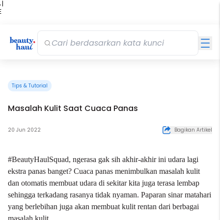
 |
E
kir
iah
Tips & Tutorial
Masalah Kulit Saat Cuaca Panas
20 Jun 2022
Bagikan Artikel
#BeautyHaulSquad, ngerasa gak sih akhir-akhir ini udara lagi
ekstra
panas
banget? Cuaca panas menimbulkan masalah kulit
dan otomatis membuat udara di sekitar kita juga terasa lembap
sehingga terkadang rasanya tidak nyaman. Paparan sinar matahari
yang berlebihan juga akan membuat kulit rentan dari berbagai
masalah kulit.