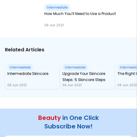
Intermediate
How Much You’ll Need to Use a Product
06 Jun 2021
Related Articles
Intermediate
Intermediate
Intermedi
Intermediate Skincare
Upgrade Your Skincare
The Right 
Steps: 5 Skincare Steps
06 Jun 2021
06 Jun 2021
06 Jun 2021
Beauty
in One Click
Subscribe Now!