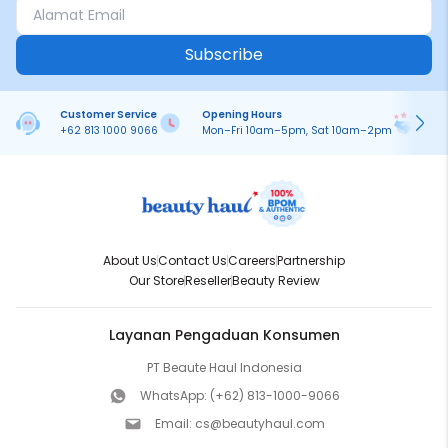
Subscribe
Customer Service
Opening Hours
Pa
+62 813 1000 9066
Mon–Fri 10am–5pm, Sat 10am–2pm
On
About Us
Contact Us
Careers
Partnership
Our Store
Reseller
Beauty Review
Layanan Pengaduan Konsumen
PT Beaute Haul Indonesia
WhatsApp:
(+62) 813-1000-9066
Email:
cs@beautyhaul.com