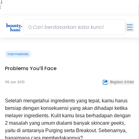
 |
E
kir
iah
Intermediate
Problems You’ll Face
06 Jun 2021
Bagikan Artikel
Setelah mengetahui ingredients yang tepat, kamu harus
bersiap dengan konsekuensi yang akan dihadapi ketika
melayer ingredients. Kulit kamu bisa berhadapan dengan
2 masalah yang umum dialami banyak
skincare geeks
,
yaitu di antaranya Purging serta Breakout. Sebenarnya,
bagaimana cara membedakannya?