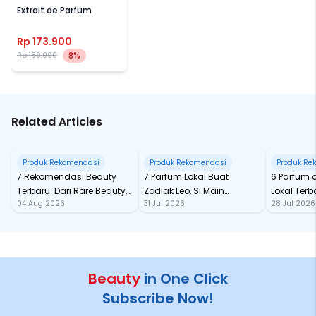
Extrait de Parfum
Rp 173.900
8%
Rp 189.000
Related Articles
Produk Rekomendasi
Produk Rekomendasi
Produk Re
7 Rekomendasi Beauty
7 Parfum Lokal Buat
6 Parfum 
Terbaru: Dari Rare Beauty,
Zodiak Leo, Si Main
Lokal Terba
04 Aug 2026
31 Jul 2026
28 Jul 2026
Sampai Rhode Skin, Super
Character yang Selalu
dari Ford
Bikin Fomo
Standout
Beauty
in One Click
Subscribe Now!