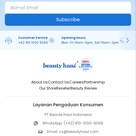
Subscribe
Customer Service
Opening Hours
Pa
+62 813 1000 9066
Mon–Fri 10am–5pm, Sat 10am–2pm
On
About Us
Contact Us
Careers
Partnership
Our Store
Reseller
Beauty Review
Layanan Pengaduan Konsumen
PT Beaute Haul Indonesia
WhatsApp:
(+62) 813-1000-9066
Email:
cs@beautyhaul.com