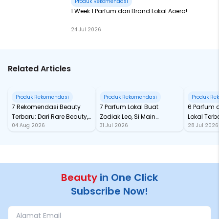
Produk Rekomendasi
1 Week 1 Parfum dari Brand Lokal Aoera!
24 Jul 2026
Related Articles
Produk Rekomendasi
Produk Rekomendasi
Produk Re
7 Rekomendasi Beauty
7 Parfum Lokal Buat
6 Parfum 
Terbaru: Dari Rare Beauty,
Zodiak Leo, Si Main
Lokal Terba
04 Aug 2026
31 Jul 2026
28 Jul 2026
Sampai Rhode Skin, Super
Character yang Selalu
dari Ford
Bikin Fomo
Standout
Beauty
in One Click
Subscribe Now!