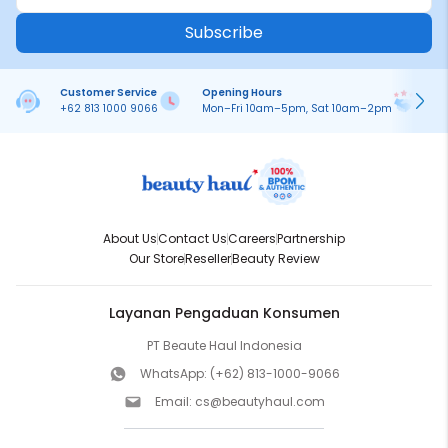
Subscribe
Customer Service
Opening Hours
Pa
+62 813 1000 9066
Mon–Fri 10am–5pm, Sat 10am–2pm
On
About Us
Contact Us
Careers
Partnership
Our Store
Reseller
Beauty Review
Layanan Pengaduan Konsumen
PT Beaute Haul Indonesia
WhatsApp:
(+62) 813-1000-9066
Email:
cs@beautyhaul.com