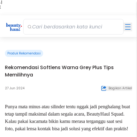
 |
E
kir
iah
Produk Rekomendasi
Rekomendasi Softlens Warna Grey Plus Tips
Memilihnya
27 Jun 2024
Bagikan Artikel
Punya mata minus atau silinder tentu nggak jadi penghalang buat
tetap tampil maksimal dalam segala acara, BeautyHaul Squad.
Kalau pakai kacamata bikin kamu merasa terganggu saat sesi
foto, pakai lensa kontak bisa jadi solusi yang efektif dan praktis!