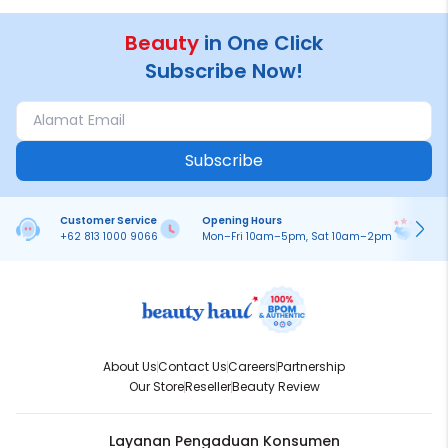
Beauty
in One Click
Subscribe Now!
Subscribe
Customer Service
Opening Hours
Pa
+62 813 1000 9066
Mon–Fri 10am–5pm, Sat 10am–2pm
On
About Us
Contact Us
Careers
Partnership
Our Store
Reseller
Beauty Review
Layanan Pengaduan Konsumen