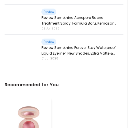
Review
Review Somethinc Acnepore Bacne
Treatment Spray: Formula Baru, Kemasan
02 Jul 2026
Baru, Makin Ampuh!
Review
Review Somethinc Forever Stay Waterproof
Liquid Eyeliner: New Shades, Extra Matte &
01 Jul 2026
Super Pigmented!
Recommended for You