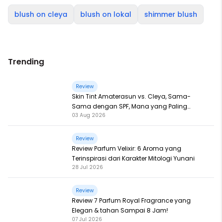
blush on cleya
blush on lokal
shimmer blush
Trending
Review
Skin Tint Amaterasun vs. Cleya, Sama-
Sama dengan SPF, Mana yang Paling
03 Aug 2026
Nampol?
Review
Review Parfum Velixir: 6 Aroma yang
Terinspirasi dari Karakter Mitologi Yunani
28 Jul 2026
Review
Review 7 Parfum Royal Fragrance yang
Elegan & tahan Sampai 8 Jam!
07 Jul 2026