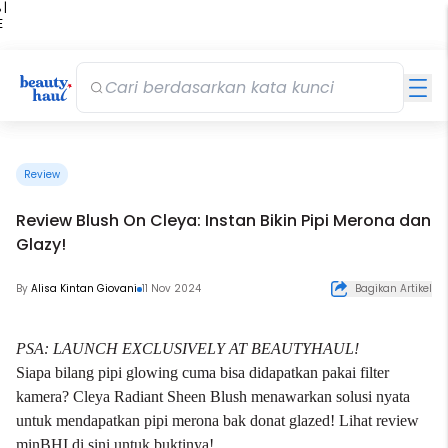
 |
E
kir
iah
Review
Review Blush On Cleya: Instan Bikin Pipi Merona dan
Glazy!
By
Alisa Kintan Giovani
11 Nov 2024
Bagikan Artikel
PSA: LAUNCH EXCLUSIVELY AT BEAUTYHAUL!
Siapa bilang pipi glowing cuma bisa didapatkan pakai filter
kamera? Cleya Radiant Sheen Blush menawarkan solusi nyata
untuk mendapatkan pipi merona bak donat glazed! Lihat review
minBHI di sini untuk buktinya!