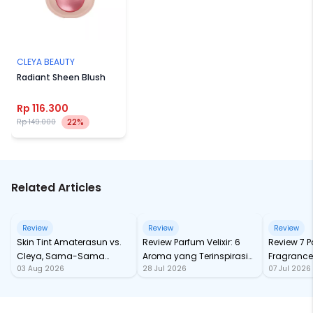
CLEYA BEAUTY
Radiant Sheen Blush
Rp 116.300
22%
Rp 149.000
Related Articles
Review
Review
Review
Skin Tint Amaterasun vs.
Review Parfum Velixir: 6
Review 7 
Cleya, Sama-Sama
Aroma yang Terinspirasi
Fragrance
03 Aug 2026
28 Jul 2026
07 Jul 2026
dengan SPF, Mana yang
dari Karakter Mitologi
tahan Sa
Paling Nampol?
Yunani