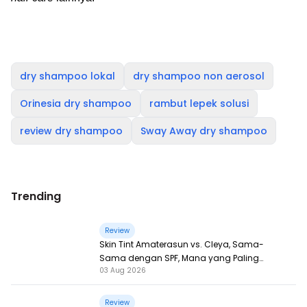
dry shampoo lokal
dry shampoo non aerosol
Orinesia dry shampoo
rambut lepek solusi
review dry shampoo
Sway Away dry shampoo
Trending
Review
Skin Tint Amaterasun vs. Cleya, Sama-
Sama dengan SPF, Mana yang Paling
03 Aug 2026
Nampol?
Review