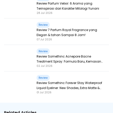
Review Parfum Velixir: 6 Aroma yang
Terinspirasi dari Karakter Mitologi Yunani
28 Jul 2026
Review
Review 7 Parfum Royal Fragrance yang
Elegan & tahan Sampai 8 Jam!
07 Jul 2026
Review
Review Somethinc Acnepore Bacne
Treatment Spray: Formula Baru, Kemasan
02 Jul 2026
Baru, Makin Ampuh!
Review
Review Somethinc Forever Stay Waterproof
Liquid Eyeliner: New Shades, Extra Matte &
01 Jul 2026
Super Pigmented!
Related Articles