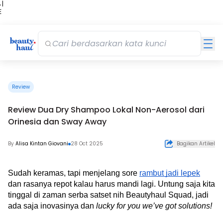
 |
E
kir
iah
Review
Review Dua Dry Shampoo Lokal Non-Aerosol dari
Orinesia dan Sway Away
By
Alisa Kintan Giovani
28 Oct 2025
Bagikan Artikel
Sudah keramas, tapi menjelang sore 
rambut jadi lepek
dan rasanya repot kalau harus mandi lagi. Untung saja kita 
tinggal di zaman serba satset nih Beautyhaul Squad, jadi 
ada saja inovasinya dan 
lucky for you we’ve got solutions! 