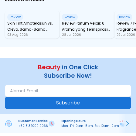
Review
Review
Review
Skin Tint Amaterasun vs.
Review Parfum Velixir: 6
Review 7 
Cleya, Sama-Sama
Aroma yang Terinspirasi
Fragrance
03 Aug 2026
28 Jul 2026
07 Jul 2026
dengan SPF, Mana yang
dari Karakter Mitologi
tahan Sa
Paling Nampol?
Yunani
Beauty
in One Click
Subscribe Now!
Subscribe
Customer Service
Opening Hours
Pa
+62 813 1000 9066
Mon–Fri 10am–5pm, Sat 10am–2pm
On