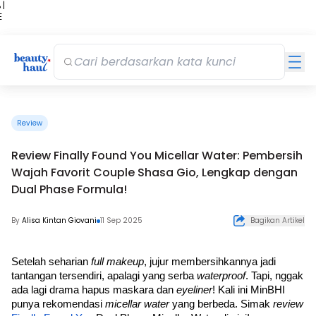
 |
E
kir
iah
Review
Review Finally Found You Micellar Water: Pembersih
Wajah Favorit Couple Shasa Gio, Lengkap dengan
Dual Phase Formula!
By
Alisa Kintan Giovani
11 Sep 2025
Bagikan Artikel
Setelah seharian 
full makeup
, jujur membersihkannya jadi 
tantangan tersendiri, apalagi yang serba 
waterproof
. Tapi, nggak 
ada lagi drama hapus maskara dan 
eyeliner
! Kali ini MinBHI 
punya rekomendasi 
micellar water
 yang berbeda. Simak 
review