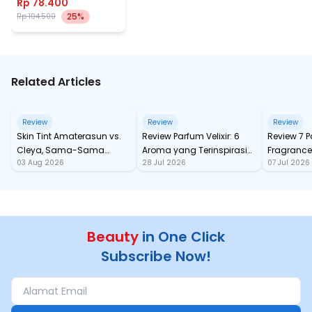
Rp 78.400
25%
Rp 104.500
Related Articles
Review
Review
Review
Skin Tint Amaterasun vs.
Review Parfum Velixir: 6
Review 7 
Cleya, Sama-Sama
Aroma yang Terinspirasi
Fragrance
03 Aug 2026
28 Jul 2026
07 Jul 2026
dengan SPF, Mana yang
dari Karakter Mitologi
tahan Sa
Paling Nampol?
Yunani
Beauty
in One Click
Subscribe Now!