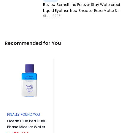
Review Somethinc Forever Stay Waterproof
Liquid Eyeliner: New Shades, Extra Matte &
01 Jul 2026
Super Pigmented!
Recommended for You
FINALLY FOUND YOU
Ocean Blue Pea Dual-
Phase Micellar Water