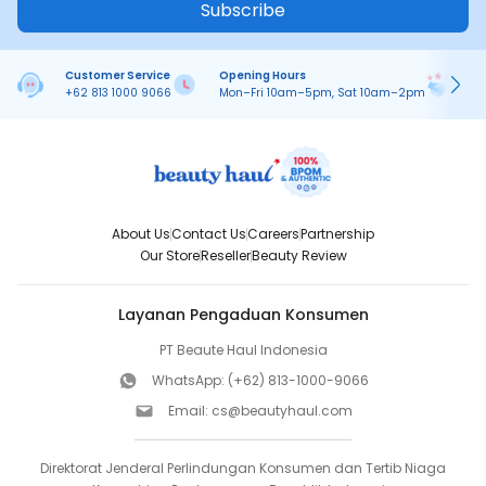
Subscribe
Customer Service
Opening Hours
Pa
+62 813 1000 9066
Mon–Fri 10am–5pm, Sat 10am–2pm
On
About Us
Contact Us
Careers
Partnership
Our Store
Reseller
Beauty Review
Layanan Pengaduan Konsumen
PT Beaute Haul Indonesia
WhatsApp:
(+62) 813-1000-9066
Email:
cs@beautyhaul.com
Direktorat Jenderal Perlindungan Konsumen dan Tertib Niaga