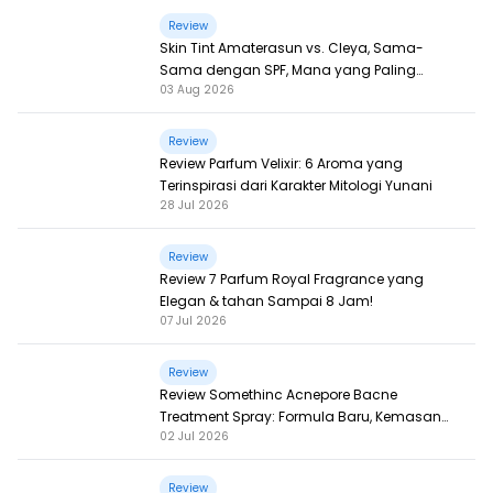
Review
Skin Tint Amaterasun vs. Cleya, Sama-
Sama dengan SPF, Mana yang Paling
03 Aug 2026
Nampol?
Review
Review Parfum Velixir: 6 Aroma yang
Terinspirasi dari Karakter Mitologi Yunani
28 Jul 2026
Review
Review 7 Parfum Royal Fragrance yang
Elegan & tahan Sampai 8 Jam!
07 Jul 2026
Review
Review Somethinc Acnepore Bacne
Treatment Spray: Formula Baru, Kemasan
02 Jul 2026
Baru, Makin Ampuh!
Review