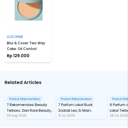
LUXCRIME
Blur & Cover Two Way
Cake: Oil Control
Rp 129.000
Related Articles
Produk Rekomendasi
Produk Rekomendasi
Produk Re
7 Rekomendasi Beauty
7 Parfum Lokal Buat
6 Parfum 
Terbaru: Dari Rare Beauty,
Zodiak Leo, Si Main
Lokal Terba
04 Aug 2026
31 Jul 2026
28 Jul 2026
Sampai Rhode Skin, Super
Character yang Selalu
dari Ford
Bikin Fomo
Standout