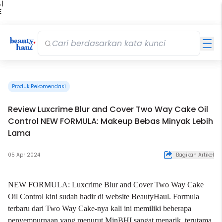
 |
E
kir
iah
Produk Rekomendasi
Review Luxcrime Blur and Cover Two Way Cake Oil
Control NEW FORMULA: Makeup Bebas Minyak Lebih
Lama
05 Apr 2024
Bagikan Artikel
NEW FORMULA:
Luxcrime Blur and Cover Two Way Cake
Oil Control
kini sudah hadir di website BeautyHaul. Formula
terbaru dari Two Way Cake-nya kali ini memiliki beberapa
penyempurnaan yang menurut MinBHI sangat menarik, terutama