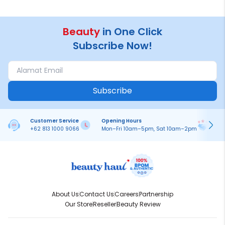
Beauty
in One Click
Subscribe Now!
Subscribe
Customer Service
Opening Hours
Pa
+62 813 1000 9066
Mon–Fri 10am–5pm, Sat 10am–2pm
On
About Us
Contact Us
Careers
Partnership
Our Store
Reseller
Beauty Review