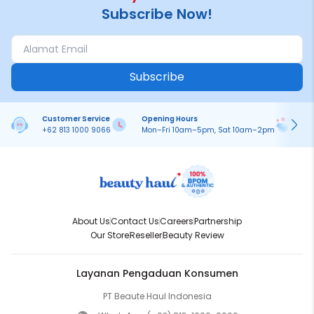
Subscribe Now!
Subscribe
Customer Service
Opening Hours
Pa
+62 813 1000 9066
Mon–Fri 10am–5pm, Sat 10am–2pm
On
About Us
Contact Us
Careers
Partnership
Our Store
Reseller
Beauty Review
Layanan Pengaduan Konsumen
PT Beaute Haul Indonesia