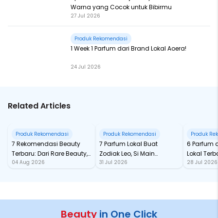
Warna yang Cocok untuk Bibirmu
27 Jul 2026
Produk Rekomendasi
1 Week 1 Parfum dari Brand Lokal Aoera!
24 Jul 2026
Related Articles
Produk Rekomendasi
Produk Rekomendasi
Produk Re
7 Rekomendasi Beauty
7 Parfum Lokal Buat
6 Parfum 
Terbaru: Dari Rare Beauty,
Zodiak Leo, Si Main
Lokal Terba
04 Aug 2026
31 Jul 2026
28 Jul 2026
Sampai Rhode Skin, Super
Character yang Selalu
dari Ford
Bikin Fomo
Standout
Beauty
in One Click