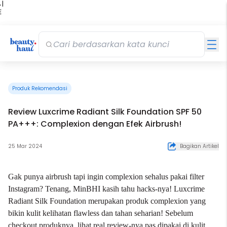
 |
E
kir
iah
Produk Rekomendasi
Review Luxcrime Radiant Silk Foundation SPF 50
PA+++: Complexion dengan Efek Airbrush!
25 Mar 2024
Bagikan Artikel
Gak punya airbrush tapi ingin complexion sehalus pakai filter
Instagram? Tenang, MinBHI kasih tahu hacks-nya! Luxcrime
Radiant Silk Foundation merupakan produk complexion yang
bikin kulit kelihatan flawless dan tahan seharian! Sebelum
checkout produknya, lihat real review-nya pas dipakai di kulit