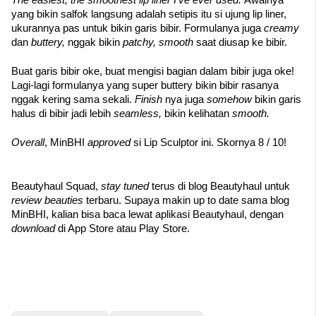
The easiest, the smoothest lip liner I've ever used. 
Awalnya 
yang bikin salfok langsung adalah setipis itu si ujung lip liner, 
ukurannya pas untuk bikin garis bibir. Formulanya juga 
creamy 
dan 
buttery, 
nggak bikin 
patchy, smooth 
saat diusap ke bibir. 
Buat garis bibir oke, buat mengisi bagian dalam bibir juga oke! 
Lagi-lagi formulanya yang super buttery bikin bibir rasanya 
nggak kering sama sekali. 
Finish
 nya juga 
somehow 
bikin garis 
halus di bibir jadi lebih 
seamless, 
bikin kelihatan 
smooth. 
Overall
, MinBHI 
approved 
si Lip Sculptor ini. Skornya 8 / 10!
Beautyhaul Squad, 
stay tuned 
terus di blog Beautyhaul untuk 
review beauties 
terbaru. Supaya makin up to date sama blog 
MinBHI, kalian bisa baca lewat aplikasi Beautyhaul, dengan 
download 
di App Store atau Play Store. 