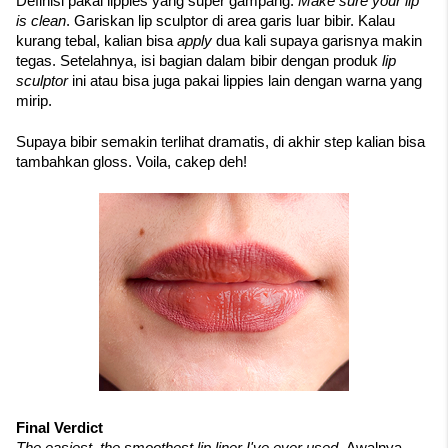
Definisi pakai lippies yang super gampang. 
Make sure your lip 
is clean
. Gariskan lip sculptor di area garis luar bibir. Kalau 
kurang tebal, kalian bisa 
apply 
dua kali supaya garisnya makin 
tegas. Setelahnya, isi bagian dalam bibir dengan produk 
lip 
sculptor 
ini atau bisa juga pakai lippies lain dengan warna yang 
mirip. 
Supaya bibir semakin terlihat dramatis, di akhir step kalian bisa 
tambahkan gloss. Voila, cakep deh!
Final Verdict