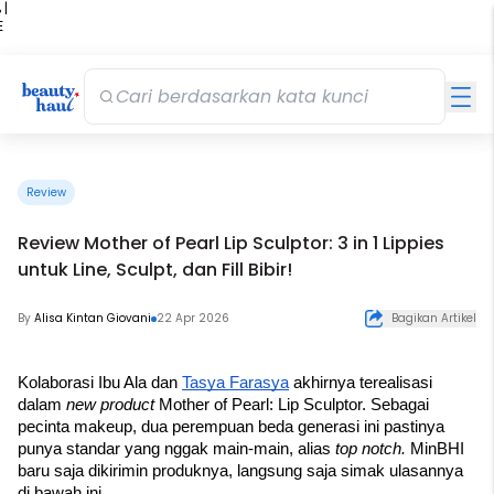
 |
E
kir
iah
Review
Review Mother of Pearl Lip Sculptor: 3 in 1 Lippies
untuk Line, Sculpt, dan Fill Bibir!
By
Alisa Kintan Giovani
22 Apr 2026
Bagikan Artikel
Kolaborasi Ibu Ala dan 
Tasya Farasya
 akhirnya terealisasi 
dalam 
new product 
Mother of Pearl: Lip Sculptor. Sebagai 
pecinta makeup, dua perempuan beda generasi ini pastinya 
punya standar yang nggak main-main, alias 
top notch. 
MinBHI 
baru saja dikirimin produknya, langsung saja simak ulasannya 
di bawah ini.