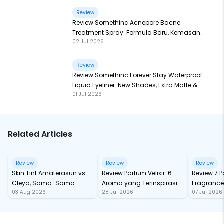
Review
Review Somethinc Acnepore Bacne
Treatment Spray: Formula Baru, Kemasan
02 Jul 2026
Baru, Makin Ampuh!
Review
Review Somethinc Forever Stay Waterproof
Liquid Eyeliner: New Shades, Extra Matte &
01 Jul 2026
Super Pigmented!
Related Articles
Review
Review
Review
Skin Tint Amaterasun vs.
Review Parfum Velixir: 6
Review 7 
Cleya, Sama-Sama
Aroma yang Terinspirasi
Fragrance
03 Aug 2026
28 Jul 2026
07 Jul 2026
dengan SPF, Mana yang
dari Karakter Mitologi
tahan Sa
Paling Nampol?
Yunani