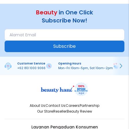
Beauty
in One Click
Subscribe Now!
Subscribe
Customer Service
Opening Hours
Pa
+62 813 1000 9066
Mon–Fri 10am–5pm, Sat 10am–2pm
On
About Us
Contact Us
Careers
Partnership
Our Store
Reseller
Beauty Review
Layanan Pengaduan Konsumen