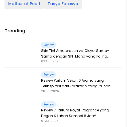
Mother of Pearl
Tasya Farasya
Trending
Review
Skin Tint Amaterasun vs. Cleya, Sama-
Sama dengan SPF, Mana yang Paling
03 Aug 2026
Nampol?
Review
Review Parfum Velixir: 6 Aroma yang
Terinspirasi dari Karakter Mitologi Yunani
28 Jul 2026
Review
Review 7 Parfum Royal Fragrance yang
Elegan & tahan Sampai 8 Jam!
07 Jul 2026