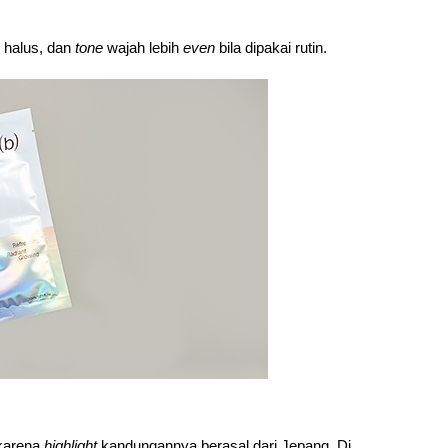
h halus, dan 
tone 
wajah lebih 
even 
bila dipakai rutin.
karena 
highlight 
kandungannya berasal dari Jepang. Di 