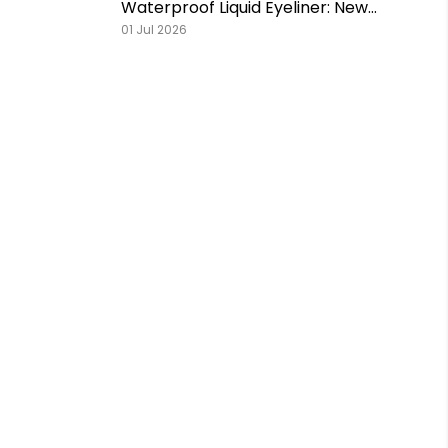
Waterproof Liquid Eyeliner: New
Shades, Extra Matte & Super
01 Jul 2026
Pigmented!