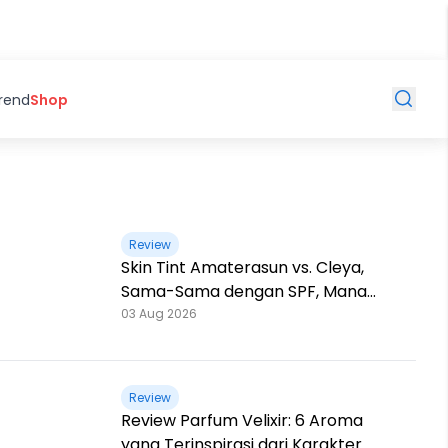
Trend
Shop
Review
Skin Tint Amaterasun vs. Cleya,
Sama-Sama dengan SPF, Mana
yang Paling Nampol?
03 Aug 2026
Review
Review Parfum Velixir: 6 Aroma
yang Terinspirasi dari Karakter