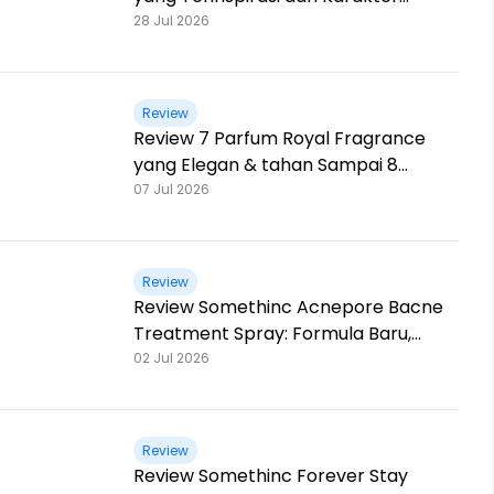
Mitologi Yunani
28 Jul 2026
Review
Review 7 Parfum Royal Fragrance
yang Elegan & tahan Sampai 8
Jam!
07 Jul 2026
Review
Review Somethinc Acnepore Bacne
Treatment Spray: Formula Baru,
Kemasan Baru, Makin Ampuh!
02 Jul 2026
Review
Review Somethinc Forever Stay