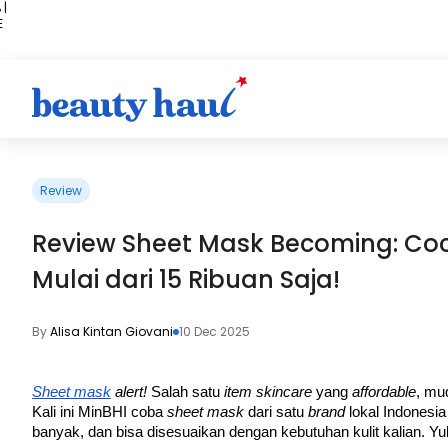
 |
E
kir
iah
Review
Review Sheet Mask Becoming: Coco
Mulai dari 15 Ribuan Saja!
By
Alisa Kintan Giovani
10 Dec 2025
Sheet mask
 alert! 
Salah satu 
item skincare 
yang 
affordable
, mu
Kali ini MinBHI coba 
sheet mask
 dari satu 
brand 
lokal Indonesia
banyak, dan bisa disesuaikan dengan kebutuhan kulit kalian. 