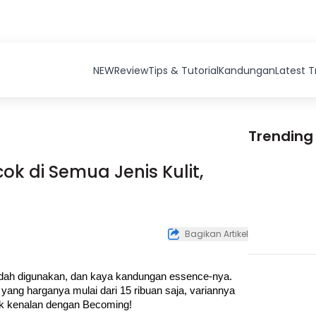
NEW
Review
Tips & Tutorial
Kandungan
Latest 
Trending
k di Semua Jenis Kulit,
Bagikan Artikel
dah digunakan, dan kaya kandungan essence-nya. 
 yang harganya mulai dari 15 ribuan saja, variannya 
Yuk kenalan dengan Becoming!