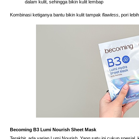
dalam kulit, sehingga bikin kulit lembap
Kombinasi ketiganya bantu bikin kulit tampak 
flawless
, pori lebi
Becoming B3 Lumi Nourish Sheet Mask
Terakhir, ada varian Lumi Nourish. Yang satu ini cukup spesial, 