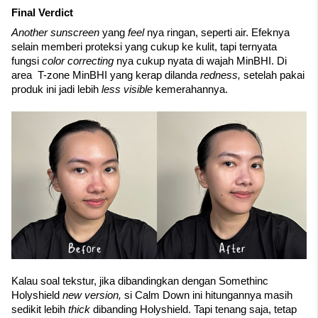
Final Verdict
Another sunscreen 
yang 
feel 
nya ringan, seperti air. Efeknya 
selain memberi proteksi yang cukup ke kulit, tapi ternyata 
fungsi 
color correcting 
nya cukup nyata di wajah MinBHI. Di 
area  T-zone MinBHI yang kerap dilanda 
redness, 
setelah pakai 
produk ini jadi lebih 
less visible 
kemerahannya.
Kalau soal tekstur, jika dibandingkan dengan Somethinc 
Holyshield 
new version, 
si Calm Down ini hitungannya masih 
sedikit lebih 
thick 
dibanding Holyshield. Tapi tenang saja, tetap 