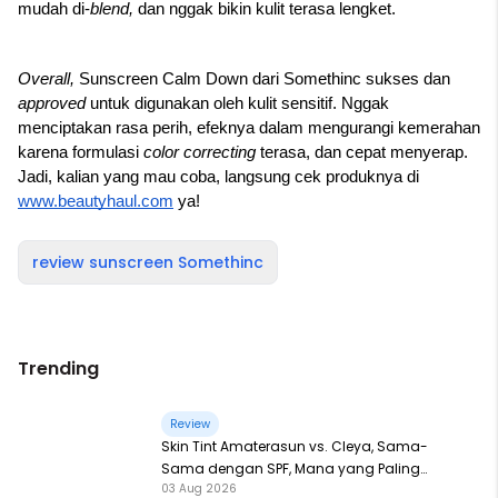
mudah di-
blend, 
dan nggak bikin kulit terasa lengket. 
Overall, 
Sunscreen Calm Down dari Somethinc sukses dan 
approved 
untuk digunakan oleh kulit sensitif. Nggak 
menciptakan rasa perih, efeknya dalam mengurangi kemerahan 
karena formulasi 
color correcting 
terasa, dan cepat menyerap. 
Jadi, kalian yang mau coba, langsung cek produknya di 
www.beautyhaul.com
 ya!
review sunscreen Somethinc
Trending
Review
Skin Tint Amaterasun vs. Cleya, Sama-
Sama dengan SPF, Mana yang Paling
03 Aug 2026
Nampol?