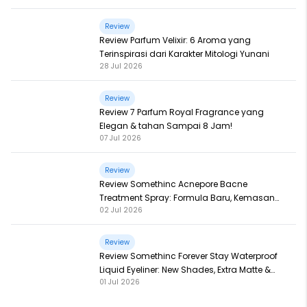
Review
Review Parfum Velixir: 6 Aroma yang
Terinspirasi dari Karakter Mitologi Yunani
28 Jul 2026
Review
Review 7 Parfum Royal Fragrance yang
Elegan & tahan Sampai 8 Jam!
07 Jul 2026
Review
Review Somethinc Acnepore Bacne
Treatment Spray: Formula Baru, Kemasan
02 Jul 2026
Baru, Makin Ampuh!
Review
Review Somethinc Forever Stay Waterproof
Liquid Eyeliner: New Shades, Extra Matte &
01 Jul 2026
Super Pigmented!