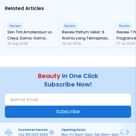
Related Articles
Review
Review
Review
Skin Tint Amaterasun vs.
Review Parfum Velixir: 6
Review 7 
Cleya, Sama-Sama
Aroma yang Terinspirasi
Fragrance
03 Aug 2026
28 Jul 2026
07 Jul 2026
dengan SPF, Mana yang
dari Karakter Mitologi
tahan Sa
Paling Nampol?
Yunani
Beauty
in One Click
Subscribe Now!
Subscribe
Customer Service
Opening Hours
Pa
+62 813 1000 9066
Mon–Fri 10am–5pm, Sat 10am–2pm
On