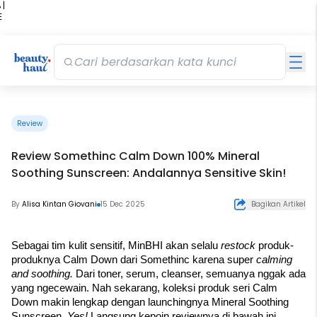
 |
E
kir
iah
Review
Review Somethinc Calm Down 100% Mineral
Soothing Sunscreen: Andalannya Sensitive Skin!
By
Alisa Kintan Giovani
15 Dec 2025
Bagikan Artikel
Sebagai tim kulit sensitif, MinBHI akan selalu 
restock 
produk-
produknya Calm Down dari Somethinc karena super 
calming 
and soothing. 
Dari toner, serum, cleanser, semuanya nggak ada 
yang ngecewain. Nah sekarang, koleksi produk seri Calm 
Down makin lengkap dengan launchingnya Mineral Soothing 
Sunscreen. 
Yes!
 Langsung kepoin reviewnya di bawah ini.