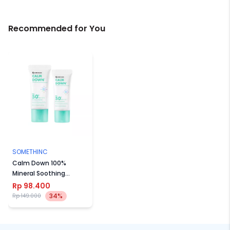
Recommended for You
SOMETHINC
Calm Down 100%
Mineral Soothing
Sunscreen SPF 50+
Rp 98.400
PA++++
34%
Rp 149.000