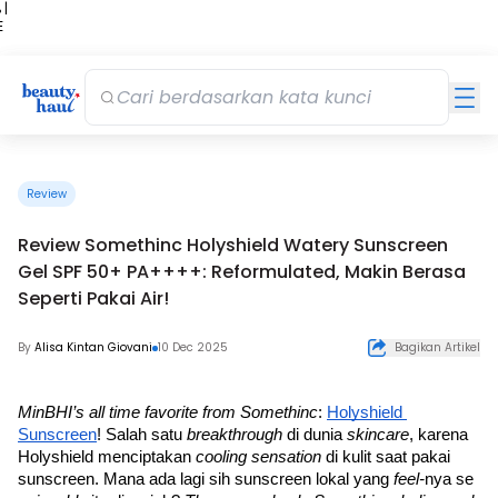
 |
E
kir
iah
Review
Review Somethinc Holyshield Watery Sunscreen
Gel SPF 50+ PA++++: Reformulated, Makin Berasa
Seperti Pakai Air!
By
Alisa Kintan Giovani
10 Dec 2025
Bagikan Artikel
MinBHI’s all time favorite from Somethinc
: 
Holyshield 
Sunscreen
! Salah satu 
breakthrough 
di dunia 
skincare
, karena 
Holyshield menciptakan 
cooling sensation 
di kulit saat pakai 
sunscreen. Mana ada lagi sih sunscreen lokal yang 
feel-
nya se 