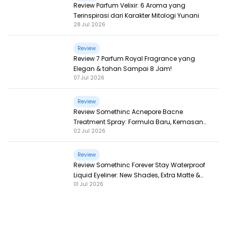
Review Parfum Velixir: 6 Aroma yang
Terinspirasi dari Karakter Mitologi Yunani
28 Jul 2026
Review
Review 7 Parfum Royal Fragrance yang
Elegan & tahan Sampai 8 Jam!
07 Jul 2026
Review
Review Somethinc Acnepore Bacne
Treatment Spray: Formula Baru, Kemasan
02 Jul 2026
Baru, Makin Ampuh!
Review
Review Somethinc Forever Stay Waterproof
Liquid Eyeliner: New Shades, Extra Matte &
01 Jul 2026
Super Pigmented!