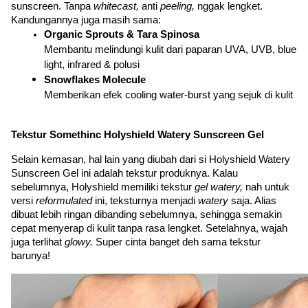
sunscreen. Tanpa 
whitecast, 
anti 
peeling, 
nggak lengket. 
Kandungannya juga masih sama:
Organic Sprouts & Tara Spinosa
Membantu melindungi kulit dari paparan UVA, UVB, blue 
light, infrared & polusi
Snowflakes Molecule
Memberikan efek cooling water-burst yang sejuk di kulit
Tekstur Somethinc Holyshield Watery Sunscreen Gel
Selain kemasan, hal lain yang diubah dari si Holyshield Watery 
Sunscreen Gel ini adalah tekstur produknya. Kalau 
sebelumnya, Holyshield memiliki tekstur 
gel watery, 
nah untuk 
versi 
reformulated 
ini, teksturnya menjadi 
watery 
saja. Alias 
dibuat lebih ringan dibanding sebelumnya, sehingga semakin 
cepat menyerap di kulit tanpa rasa lengket. Setelahnya, wajah 
juga terlihat 
glowy. 
Super cinta banget deh sama tekstur 
barunya!