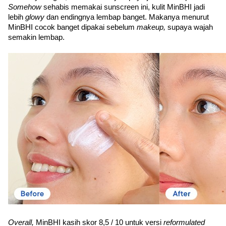
Somehow 
sehabis memakai sunscreen ini, kulit MinBHI jadi 
lebih 
glowy 
dan endingnya lembap banget. Makanya menurut 
MinBHI cocok banget dipakai sebelum 
makeup, 
supaya wajah 
semakin lembap.
Overall, 
MinBHI kasih skor 8,5 / 10 untuk versi 
reformulated 