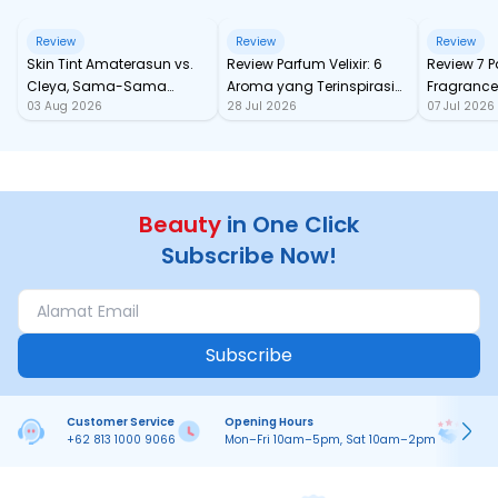
Review
Review
Review
Skin Tint Amaterasun vs.
Review Parfum Velixir: 6
Review 7 
Cleya, Sama-Sama
Aroma yang Terinspirasi
Fragrance
03 Aug 2026
28 Jul 2026
07 Jul 2026
dengan SPF, Mana yang
dari Karakter Mitologi
tahan Sa
Paling Nampol?
Yunani
Beauty
in One Click
Subscribe Now!
Subscribe
Customer Service
Opening Hours
Pa
+62 813 1000 9066
Mon–Fri 10am–5pm, Sat 10am–2pm
On