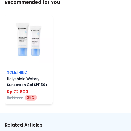
Recommended for You
SOMETHINC
Holyshield Watery
Sunscreen Gel SPF 50+
PA++++
Rp 72.800
35%
Rp 112.000
Related Articles