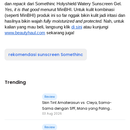
dan 
repack 
dari Somethinc Holyshield Watery Sunscreen Gel. 
Yes, it is that good 
menurut MinBHI. Untuk kulit kombinasi 
(seperti MinBHI) produk ini so far nggak bikin kulit jadi iritasi dan 
hasilnya bikin wajah 
fully moisturized and protected. 
Nah, untuk 
kalian yang mau beli, langsung klik 
di sini
 atau kunjungi 
www.beautyhaul.com
 sekarang juga!
rekomendasi sunscreen Somethinc
Trending
Review
Skin Tint Amaterasun vs. Cleya, Sama-
Sama dengan SPF, Mana yang Paling
03 Aug 2026
Nampol?
Review