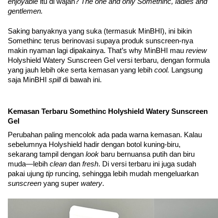
enjoyable 
itu di wajah? 
The one and only Somethinc, ladies and 
gentlemen. 
Saking banyaknya yang suka (termasuk MinBHI), ini bikin 
Somethinc terus berinovasi supaya produk sunscreen-nya 
makin nyaman lagi dipakainya. That’s why MinBHI mau 
review 
Holyshield Watery Sunscreen Gel versi terbaru, dengan formula 
yang jauh lebih oke serta kemasan yang lebih 
cool. 
Langsung 
saja MinBHI 
spill 
di bawah ini.
Kemasan Terbaru Somethinc Holyshield Watery Sunscreen 
Gel
Perubahan paling mencolok ada pada warna kemasan. Kalau 
sebelumnya Holyshield hadir dengan botol kuning-biru, 
sekarang tampil dengan 
look 
baru bernuansa putih dan biru 
muda—lebih 
clean 
dan 
fresh
. Di versi terbaru ini juga sudah 
pakai ujung 
tip 
runcing, sehingga lebih mudah mengeluarkan 
sunscreen 
yang super 
watery
.