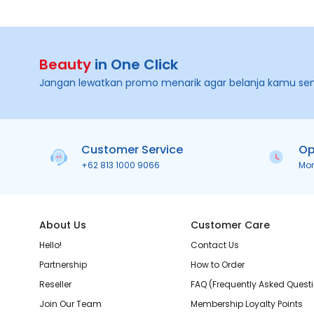
Beauty
in One Click
Jangan lewatkan promo menarik agar belanja kamu se
Customer Service
Op
+62 813 1000 9066
Mo
About Us
Customer Care
Hello!
Contact Us
Partnership
How to Order
Reseller
FAQ (Frequently Asked Quest
Join Our Team
Membership Loyalty Points