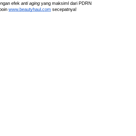
engan efek 
anti aging 
yang maksiml dari PDRN 
poin 
www.beautyhaul.com
 secepatnya!