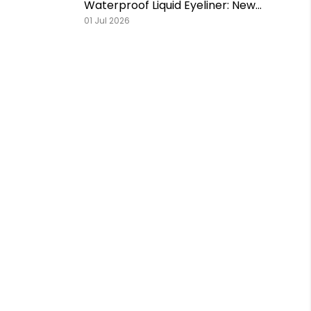
Waterproof Liquid Eyeliner: New
Shades, Extra Matte & Super
01 Jul 2026
Pigmented!