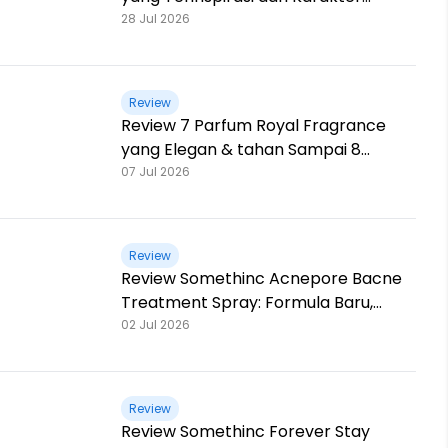
Mitologi Yunani
28 Jul 2026
Review
Review 7 Parfum Royal Fragrance
yang Elegan & tahan Sampai 8
Jam!
07 Jul 2026
Review
Review Somethinc Acnepore Bacne
Treatment Spray: Formula Baru,
Kemasan Baru, Makin Ampuh!
02 Jul 2026
Review
Review Somethinc Forever Stay