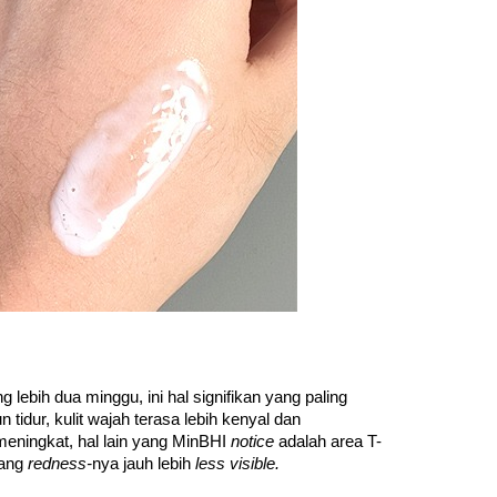
bih dua minggu, ini hal signifikan yang paling 
MinBHI rasakan. Dari segi tekstur, MinBHI merasa ketika bangun tidur, kulit wajah terasa lebih kenyal dan 
eningkat, hal lain yang MinBHI 
notice 
adalah area T-
ang 
redness-
nya jauh lebih 
less visible. 