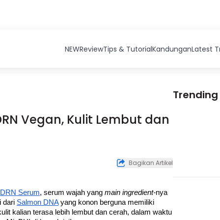
NEW
Review
Tips & Tutorial
Kandungan
Latest 
Trending
RN Vegan, Kulit Lembut dan
Bagikan Artikel
DRN Serum
, serum wajah yang 
main ingredient-
nya 
 dari 
Salmon DNA
 yang konon berguna memiliki 
ulit kalian terasa lebih lembut dan cerah, dalam waktu 