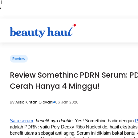
 |
E
kir
iah
Review
Review Somethinc PDRN Serum: PD
Cerah Hanya 4 Minggu!
By
Alisa Kintan Giovani
06 Jan 2026
Satu serum
, 
benefit-
nya 
double. 
Yes! Somethinc hadir dengan 
P
adalah PDRN: yaitu Poly Deoxy Ribo Nucleotide, hasil ekstraksi
benefit utama sebagai anti aging.
Serum ini diklaim bakal bantu k