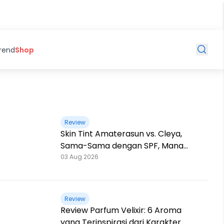
Trend
Shop
Review
Skin Tint Amaterasun vs. Cleya,
Sama-Sama dengan SPF, Mana
yang Paling Nampol?
03 Aug 2026
Review
Review Parfum Velixir: 6 Aroma
yang Terinspirasi dari Karakter