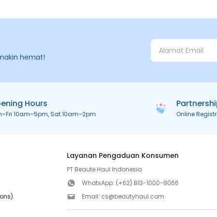
makin hemat!
ening Hours
Partnersh
n–Fri 10am–5pm, Sat 10am–2pm
Online Regist
Layanan Pengaduan Konsumen
PT Beaute Haul Indonesia
WhatsApp:
(+62) 813-1000-9066
ions)
Email:
cs@beautyhaul.com