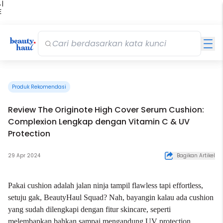
 |
E
kir
iah
Produk Rekomendasi
Review The Originote High Cover Serum Cushion:
Complexion Lengkap dengan Vitamin C & UV
Protection
29 Apr 2024
Bagikan Artikel
Pakai cushion adalah jalan ninja tampil flawless tapi effortless,
setuju gak, BeautyHaul Squad? Nah, bayangin kalau ada cushion
yang sudah dilengkapi dengan fitur skincare, seperti
melembapkan bahkan sampai mengandung UV protection,