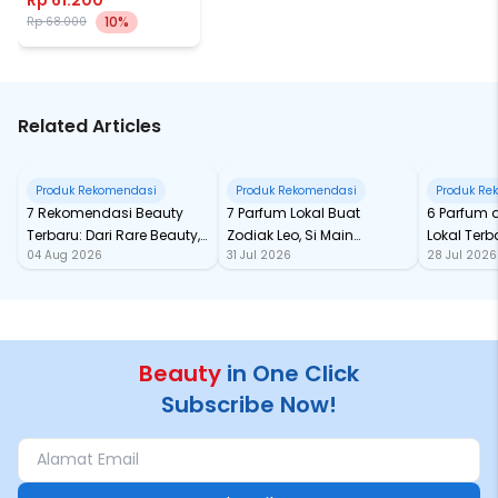
10%
Rp 68.000
Related Articles
Produk Rekomendasi
Produk Rekomendasi
Produk Re
7 Rekomendasi Beauty
7 Parfum Lokal Buat
6 Parfum 
Terbaru: Dari Rare Beauty,
Zodiak Leo, Si Main
Lokal Terba
04 Aug 2026
31 Jul 2026
28 Jul 2026
Sampai Rhode Skin, Super
Character yang Selalu
dari Ford
Bikin Fomo
Standout
Beauty
in One Click
Subscribe Now!