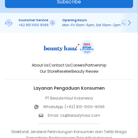
Subscribe
Customer Service
Opening Hours
Pa
+62 813 1000 9066
Mon–Fri 10am–5pm, Sat 10am–2pm
On
About Us
Contact Us
Careers
Partnership
Our Store
Reseller
Beauty Review
Layanan Pengaduan Konsumen
PT Beaute Haul Indonesia
WhatsApp:
(+62) 813-1000-9066
Email:
cs@beautyhaul.com
Direktorat Jenderal Perlindungan Konsumen dan Tertib Niaga
Kementrian Perdagangan Republik Indonesia