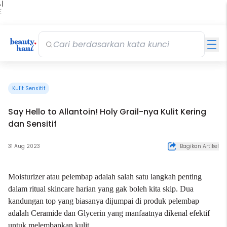
 |
E
kir
iah
Kulit Sensitif
Say Hello to Allantoin! Holy Grail-nya Kulit Kering
dan Sensitif
31 Aug 2023
Bagikan Artikel
Moisturizer
atau pelembap adalah salah satu langkah penting
dalam ritual
skincare
harian yang gak boleh kita skip. Dua
kandungan top yang biasanya dijumpai di produk pelembap
adalah Ceramide dan Glycerin yang manfaatnya dikenal efektif
untuk melembapkan kulit.