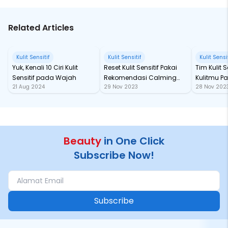
Related Articles
Kulit Sensitif
Kulit Sensitif
Kulit Sensit
Yuk, Kenali 10 Ciri Kulit
Reset Kulit Sensitif Pakai
Tim Kulit Se
Sensitif pada Wajah
Rekomendasi Calming
Kulitmu P
21 Aug 2024
29 Nov 2023
28 Nov 202
Toner di Bawah Ini!
Lipohydrox
Beauty
in One Click
Subscribe Now!
Subscribe