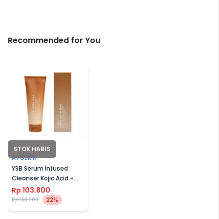
Recommended for You
STOK HABIS
AVOSKIN
YSB Serum Infused
Cleanser Kojic Acid +
Glycolic Acid + Licorice
Rp 103.800
Allantoin + Sodium
22%
Rp 133.000
Hyaluronate