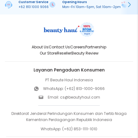
Customer Service
Opening Hours
Pa
+62 813 1000 9066
Mon–Fri 10am–5pm, Sat 10am–2pm
On
About Us
Contact Us
Careers
Partnership
Our Store
Reseller
Beauty Review
Layanan Pengaduan Konsumen
PT Beaute Haul Indonesia
WhatsApp:
(+62) 813-1000-9066
Email:
cs@beautyhaul.com
Direktorat Jenderal Perlindungan Konsumen dan Tertib Niaga
Kementrian Perdagangan Republik Indonesia
WhatsApp:
(+62) 853-1111-1010