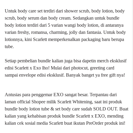
Untuk body care set terdiri dari shower scrub, body lotion, body
scrub, body serum dan body cream. Sedangkan untuk bundle
body lotion terdiri dari 5 varian wangi body lotion, di antaranya
varian freshy, romansa, charming, jolly dan fantasia. Untuk body
lotionnya, kini Scarlett memperkenalkan packaging baru berupa
tube.
Setiap pembelian bundle kalian juga bisa dapetin merch eksklusif
edisi Scarlett x Exo lho! Mulai dari photocut, greeting card
sampai envelope edisi eksklusif. Banyak banget ya free gift nya!
Antusias para penggemar EXO sangat besar. Terpantau dari
laman official Shopee milik Scarlett Whitening, saat ini produk
bundle body lotion tube & set body care sudah SOLD OUT. Buat
kalian yang kehabisan produk bundle Scarlett x EXO, mending
kalian cek sosial media Scarlett buat ikutan PreOrder produk ini!