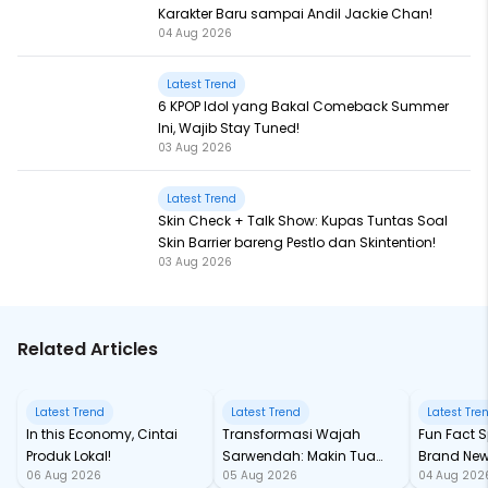
Karakter Baru sampai Andil Jackie Chan!
04 Aug 2026
Latest Trend
6 KPOP Idol yang Bakal Comeback Summer
Ini, Wajib Stay Tuned!
03 Aug 2026
Latest Trend
Skin Check + Talk Show: Kupas Tuntas Soal
Skin Barrier bareng Pestlo dan Skintention!
03 Aug 2026
Related Articles
Latest Trend
Latest Trend
Latest Tre
In this Economy, Cintai
Transformasi Wajah
Fun Fact Spider-Man
Produk Lokal!
Sarwendah: Makin Tua
Brand New
06 Aug 2026
05 Aug 2026
04 Aug 202
Semakin Glowing
Baru samp