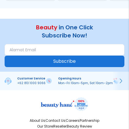
Chan!
Beauty
in One Click
Subscribe Now!
Subscribe
Customer Service
Opening Hours
Pa
+62 813 1000 9066
Mon–Fri 10am–5pm, Sat 10am–2pm
On
About Us
Contact Us
Careers
Partnership
Our Store
Reseller
Beauty Review