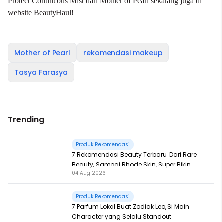
Protect Continuous Mist dari Mother of Pearl sekarang juga di
website BeautyHaul!
Mother of Pearl
rekomendasi makeup
Tasya Farasya
Trending
Produk Rekomendasi
7 Rekomendasi Beauty Terbaru: Dari Rare
Beauty, Sampai Rhode Skin, Super Bikin
04 Aug 2026
Fomo
Produk Rekomendasi
7 Parfum Lokal Buat Zodiak Leo, Si Main
Character yang Selalu Standout