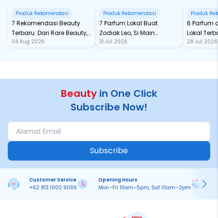
Produk Rekomendasi
Produk Rekomendasi
Produk Re
7 Rekomendasi Beauty
7 Parfum Lokal Buat
6 Parfum 
Terbaru: Dari Rare Beauty,
Zodiak Leo, Si Main
Lokal Terba
04 Aug 2026
31 Jul 2026
28 Jul 2026
Sampai Rhode Skin, Super
Character yang Selalu
dari Ford
Bikin Fomo
Standout
Beauty
in One Click
Subscribe Now!
Subscribe
Customer Service
Opening Hours
Pa
+62 813 1000 9066
Mon–Fri 10am–5pm, Sat 10am–2pm
On