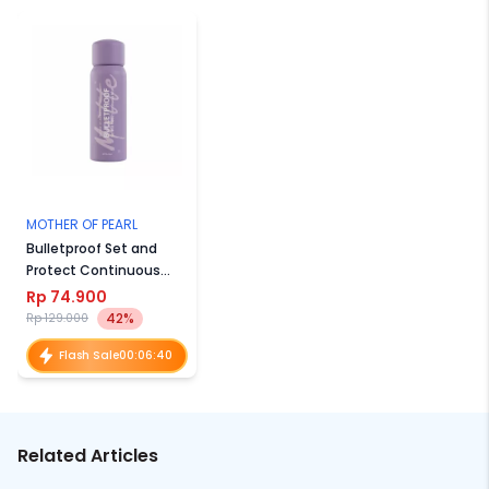
MOTHER OF PEARL
Bulletproof Set and
Protect Continuous
Mist
Rp 74.900
42%
Rp 129.000
Flash Sale
00
:
06
:
40
Related Articles