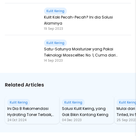
Kulit Kering
Kulit Kaki Pecah-Pecah? Ini dia Solusi
Alaminya
19 Sep 2023
Kulit Kering
Satu-Satunya Moisturizer yang Pakai
Teknologi Mosscelltec No. 1, Cuma dari
14 Sep 2023
Azarine!
Related Articles
Kulit Kering
Kulit Kering
Kulit Kerin
Ini Dia 8 Rekomendasi
Solusi Kulit Kering, yang
Mulai dar
Hydrating Toner Terbaik,
Gak Bikin Kantong Kering
Tinted, In
24 Oct 2024
04 Dec 2023
25 Sep 202
Sudah Ada Yang Kamu
Lip Balm L
Coba?