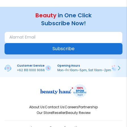
Beauty
in One Click
Subscribe Now!
Subscribe
Customer Service
Opening Hours
Pa
+62 813 1000 9066
Mon–Fri 10am–5pm, Sat 10am–2pm
On
About Us
Contact Us
Careers
Partnership
Our Store
Reseller
Beauty Review