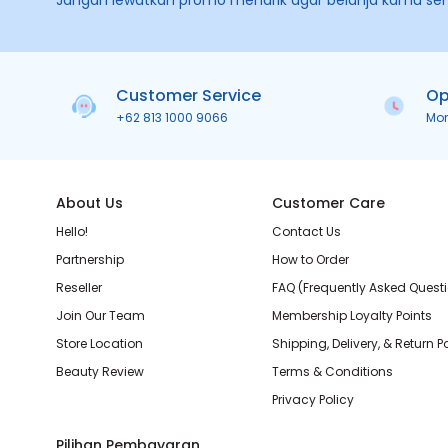
Jangan lewatkan promo menarik agar belanja kamu se
Customer Service
Op
+62 813 1000 9066
Mo
About Us
Customer Care
Hello!
Contact Us
Partnership
How to Order
Reseller
FAQ (Frequently Asked Quest
Join Our Team
Membership Loyalty Points
Store Location
Shipping, Delivery, & Return P
Beauty Review
Terms & Conditions
Privacy Policy
Pilihan Pembayaran