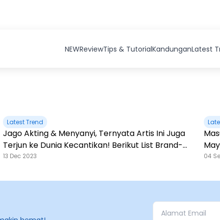
NEW
Review
Tips & Tutorial
Kandungan
Latest 
Latest Trend
Late
Jago Akting & Menyanyi, Ternyata Artis Ini Juga
Masu
Terjun ke Dunia Kecantikan! Berikut List Brand-
May
nya
13 Dec 2023
04 S