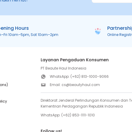
makin hemat!
ening Hours
Partnersh
n–Fri 10am–5pm, Sat 10am–2pm
Online Regist
Layanan Pengaduan Konsumen
PT Beaute Haul Indonesia
WhatsApp:
(+62) 813-1000-9066
ions)
Email:
cs@beautyhaul.com
Direktorat Jenderal Perlindungan Konsumen dan Te
olicy
Kementrian Perdagangan Republik Indonesia
WhatsApp:
(+62) 853-1111-1010
Follow us!