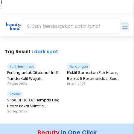
 |
E
kir
iah
Tag Result :
dark spot
Kulit Berminyak
Kandungan
Penting untuk Diketahui! Ini 5
Efektif Samarkan Flek Hitam,
Tanda Kulit Wajah
Berikut 5 Rekomendasi Serum
26 Jan 2023
19 Jan 2023
Membutuhkan Peeling
Dark Spot Terbaik
Review
VIRAL DI TIKTOK: Hempas Flek
Hitam Pakai Skintific
28 Sep 2022
SymWhite377
Beauty
in One Click