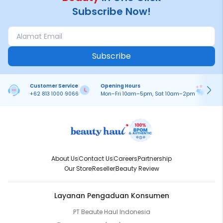
Subscribe Now!
Subscribe
Customer Service
Opening Hours
Pa
+62 813 1000 9066
Mon–Fri 10am–5pm, Sat 10am–2pm
On
About Us
Contact Us
Careers
Partnership
Our Store
Reseller
Beauty Review
Layanan Pengaduan Konsumen
PT Beaute Haul Indonesia