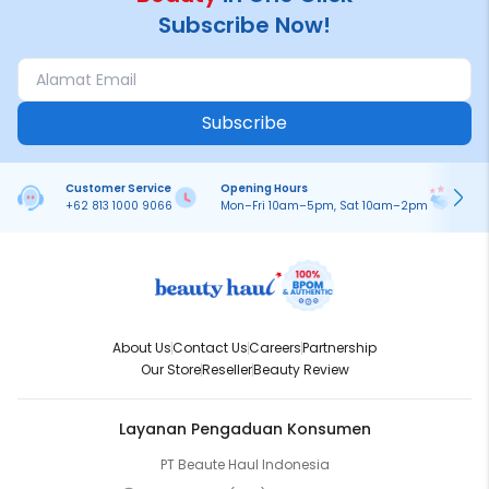
Subscribe Now!
Subscribe
Customer Service
Opening Hours
Pa
+62 813 1000 9066
Mon–Fri 10am–5pm, Sat 10am–2pm
On
About Us
Contact Us
Careers
Partnership
Our Store
Reseller
Beauty Review
Layanan Pengaduan Konsumen
PT Beaute Haul Indonesia