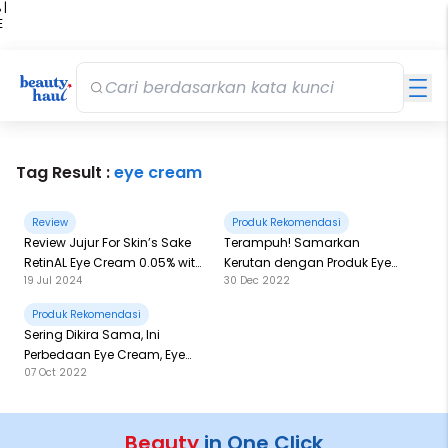
 |
E
kir
iah
Tag Result :
eye cream
Review
Produk Rekomendasi
Review Jujur For Skin’s Sake
Terampuh! Samarkan
RetinAL Eye Cream 0.05% with
Kerutan dengan Produk Eye
19 Jul 2024
30 Dec 2022
Caffeine!
Cream Anti Aging Terbaik Ini
Produk Rekomendasi
Sering Dikira Sama, Ini
Perbedaan Eye Cream, Eye
07 Oct 2022
Serum, dan Eye Gel
Beauty
in One Click