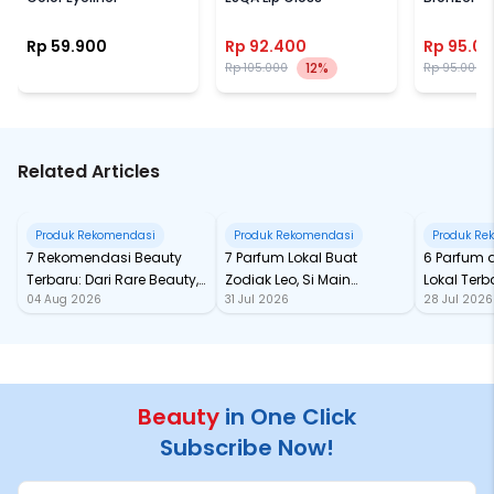
Rp 59.900
Rp 92.400
Rp 95.0
12%
Rp 105.000
Rp 95.000
Related Articles
Produk Rekomendasi
Produk Rekomendasi
Produk Re
7 Rekomendasi Beauty
7 Parfum Lokal Buat
6 Parfum 
Terbaru: Dari Rare Beauty,
Zodiak Leo, Si Main
Lokal Terba
04 Aug 2026
31 Jul 2026
28 Jul 2026
Sampai Rhode Skin, Super
Character yang Selalu
dari Ford
Bikin Fomo
Standout
Beauty
in One Click
Subscribe Now!