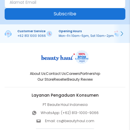
Subscribe
Customer Service
Opening Hours
Pa
+62 813 1000 9066
Mon–Fri 10am–5pm, Sat 10am–2pm
On
About Us
Contact Us
Careers
Partnership
Our Store
Reseller
Beauty Review
Layanan Pengaduan Konsumen
PT Beaute Haul Indonesia
WhatsApp:
(+62) 813-1000-9066
Email:
cs@beautyhaul.com