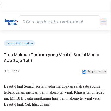
 |
E
kir
iah
Produk Rekomendasi
Tren Makeup Terbaru yang Viral di Social Media,
Apa Saja Tuh?
19 Oct 2023
Bagikan Artikel
BeautyHaul Squad, sosial media merupakan salah satu source
terbaik dalam mencari tren makeup ter-viral. Khusus tahun 2023
ini, MinBHI bantu rangkumin lima
tren makeup
ter-viral versi
BeautyHaul. Yuk lihat di sini!