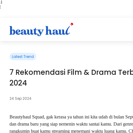
 |
E
kir
iah
Latest Trend
7 Rekomendasi Film & Drama Terb
2024
24 Sep 2024
Beautyhaul Squad, gak kerasa ya tahun ini kita udah di bulan Sept
dan drama baru yang siap nemenin waktu santai kamu. Dari gen
rangkumin buat kamu streaming menemani waktu luang kamu. Che