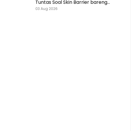
Tuntas Soal Skin Barrier bareng
Pestlo dan Skintention!
03 Aug 2026