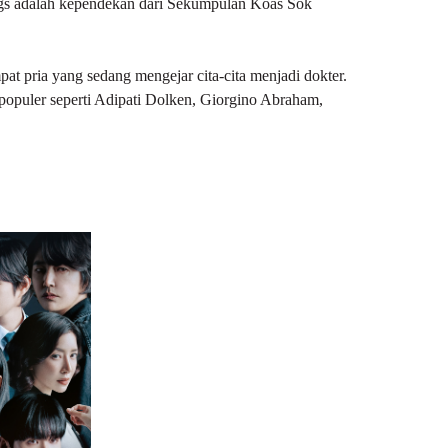
ngs adalah kependekan dari Sekumpulan Koas Sok
pat pria yang sedang mengejar cita-cita menjadi dokter.
r populer seperti Adipati Dolken, Giorgino Abraham,