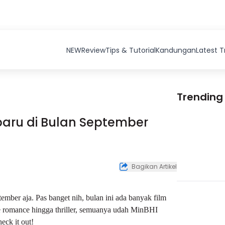
NEW
Review
Tips & Tutorial
Kandungan
Latest 
Trending
aru di Bulan September
Bagikan Artikel
ember aja. Pas banget nih, bulan ini ada banyak film
re romance hingga
thriller
, semuanya udah MinBHI
ck it out!