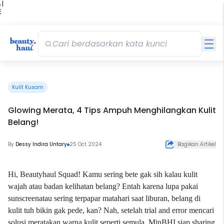
 |
E
kir
iah
Kulit Kusam
Glowing Merata, 4 Tips Ampuh Menghilangkan Kulit
Belang!
By
Dessy Indira Untary
25 Oct 2024
Bagikan Artikel
Hi, Beautyhaul Squad! Kamu sering bete gak sih kalau kulit
wajah atau badan kelihatan belang? Entah karena lupa pakai
sunscreen
atau sering terpapar matahari saat liburan, belang di
kulit tuh bikin gak pede, kan? Nah, setelah trial and error mencari
solusi meratakan warna kulit seperti semula, MinBHI siap sharing