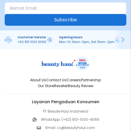
Subscribe
Customer Service
Opening Hours
Pa
+62 813 1000 9066
Mon–Fri 10am–5pm, Sat 10am–2pm
On
About Us
Contact Us
Careers
Partnership
Our Store
Reseller
Beauty Review
Layanan Pengaduan Konsumen
PT Beaute Haul Indonesia
WhatsApp:
(+62) 813-1000-9066
Email:
cs@beautyhaul.com