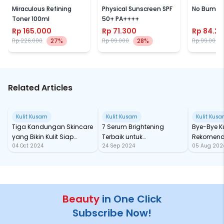
Miraculous Refining
Physical Sunscreen SPF
No Bump L
Toner 100ml
50+ PA++++
Rp 165.000
Rp 71.300
Rp 84.2
27%
28%
Rp 226.000
Rp 99.000
Rp 99.000
Related Articles
Kulit Kusam
Kulit Kusam
Kulit Kus
Tiga Kandungan Skincare
7 Serum Brightening
Bye-Bye Ku
yang Bikin Kulit Siap
Terbaik untuk
Rekomend
04 Oct 2024
24 Sep 2024
05 Aug 202
Tempur Lawan Polusi!
Mencerahkan Wajah
Mulai dar
Beauty
in One Click
Subscribe Now!