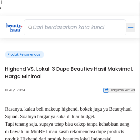
 |
E
kir
iah
Produk Rekomendasi
Highend VS. Lokal: 3 Dupe Beauties Hasil Maksimal,
Harga Minimal
01 Aug 2024
Bagikan Artikel
Rasanya, kalau beli
makeup
highend, bokek juga ya Beautyhaul
Squad. Soalnya harganya suka di luar budget.
Tapi tenang saja, supaya tetap bisa cakep tanpa kehabisan uang,
di bawah ini MinBHI mau kasih rekomendasi dupe products
produk Highend dari produk beauties lokal Indonesia!