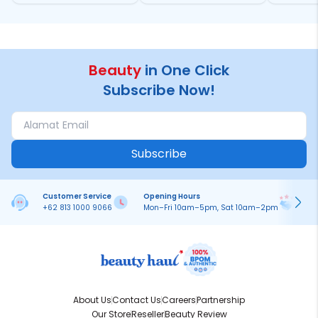
Bikin Fomo
Standout
Beauty
in One Click
Subscribe Now!
Subscribe
Customer Service
Opening Hours
Pa
+62 813 1000 9066
Mon–Fri 10am–5pm, Sat 10am–2pm
On
About Us
Contact Us
Careers
Partnership
Our Store
Reseller
Beauty Review