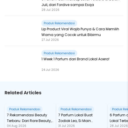
Juli, dari Fordive sampai Esqa
28 Jul 2026
Produk Rekomendasi
Lip Product Viral Wajib Punya & Cara Memilih
Warna yang Cocok untuk Bibirmu
27 Jul 2026
Produk Rekomendasi
1 Week 1 Parfum dari Brand Lokal Aoera!
24 Jul 2026
Related Articles
Produk Rekomendasi
Produk Rekomendasi
Produk Re
7 Rekomendasi Beauty
7 Parfum Lokal Buat
6 Parfum 
Terbaru: Dari Rare Beauty,
Zodiak Leo, Si Main
Lokal Terba
04 Aug 2026
31 Jul 2026
28 Jul 2026
Sampai Rhode Skin, Super
Character yang Selalu
dari Ford