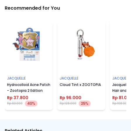
Recommended for You
JACQUELLE
JACQUELLE
JACQUELLE
Hydrocolloid Acne Patch
Cloud Tint x ZOOTOPIA
Jacquelle
- Zootopia 2 Edition
Hair and 
Rp 37.800
Rp 96.000
Rp 81.00
40%
25%
Rp 63.000
Rp 128.000
Rp 108.000
Related Articles