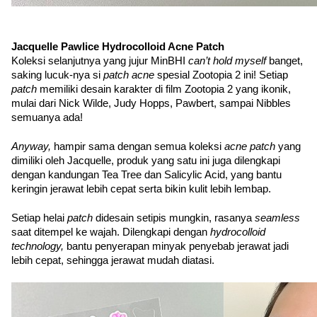
Jacquelle Pawlice Hydrocolloid Acne Patch
Koleksi selanjutnya yang jujur MinBHI 
can’t hold myself 
banget, 
saking lucuk-nya si 
patch acne 
spesial Zootopia 2 ini! Setiap 
patch 
memiliki desain karakter di film Zootopia 2 yang ikonik, 
mulai dari Nick Wilde, Judy Hopps, Pawbert, sampai Nibbles 
semuanya ada!
Anyway, 
hampir sama dengan semua koleksi 
acne patch 
yang 
dimiliki oleh Jacquelle, produk yang satu ini juga dilengkapi 
dengan kandungan Tea Tree dan Salicylic Acid, yang bantu 
keringin jerawat lebih cepat serta bikin kulit lebih lembap. 
Setiap helai 
patch 
didesain setipis mungkin, rasanya 
seamless 
saat ditempel ke wajah. Dilengkapi dengan 
hydrocolloid 
technology, 
bantu penyerapan minyak penyebab jerawat jadi 
lebih cepat, sehingga jerawat mudah diatasi.