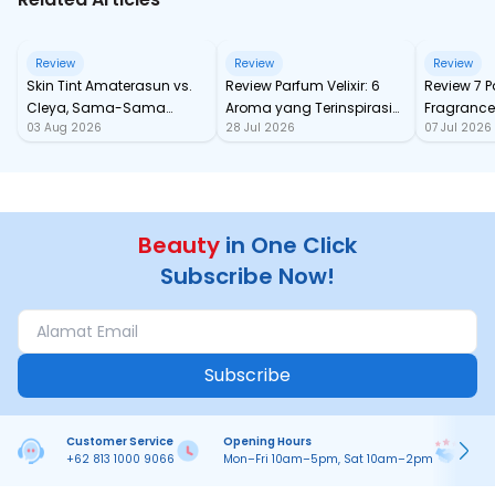
Review
Review
Review
Skin Tint Amaterasun vs.
Review Parfum Velixir: 6
Review 7 
Cleya, Sama-Sama
Aroma yang Terinspirasi
Fragrance
03 Aug 2026
28 Jul 2026
07 Jul 2026
dengan SPF, Mana yang
dari Karakter Mitologi
tahan Sa
Paling Nampol?
Yunani
Beauty
in One Click
Subscribe Now!
Subscribe
Customer Service
Opening Hours
Pa
+62 813 1000 9066
Mon–Fri 10am–5pm, Sat 10am–2pm
On