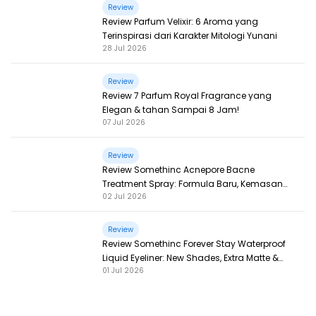
Review
Review Parfum Velixir: 6 Aroma yang
Terinspirasi dari Karakter Mitologi Yunani
28 Jul 2026
Review
Review 7 Parfum Royal Fragrance yang
Elegan & tahan Sampai 8 Jam!
07 Jul 2026
Review
Review Somethinc Acnepore Bacne
Treatment Spray: Formula Baru, Kemasan
02 Jul 2026
Baru, Makin Ampuh!
Review
Review Somethinc Forever Stay Waterproof
Liquid Eyeliner: New Shades, Extra Matte &
01 Jul 2026
Super Pigmented!