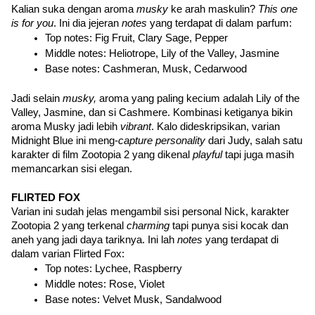
Kalian suka dengan aroma 
musky 
ke arah maskulin? 
This one 
is for you
. Ini dia jejeran 
notes 
yang terdapat di dalam parfum:
Top notes: Fig Fruit, Clary Sage, Pepper
Middle notes: Heliotrope, Lily of the Valley, Jasmine
Base notes: Cashmeran, Musk, Cedarwood
Jadi selain 
musky, 
aroma yang paling kecium adalah Lily of the 
Valley, Jasmine, dan si Cashmere. Kombinasi ketiganya bikin 
aroma Musky jadi lebih 
vibrant
. Kalo dideskripsikan, varian 
Midnight Blue ini meng-
capture personality 
dari Judy, salah satu 
karakter di film Zootopia 2 yang dikenal 
playful 
tapi juga masih 
memancarkan sisi elegan.
FLIRTED FOX
Varian ini sudah jelas mengambil sisi personal Nick, karakter 
Zootopia 2 yang terkenal 
charming 
tapi punya sisi kocak dan 
aneh yang jadi daya tariknya. Ini lah 
notes 
yang terdapat di 
dalam varian Flirted Fox:
Top notes: Lychee, Raspberry
Middle notes: Rose, Violet
Base notes: Velvet Musk, Sandalwood