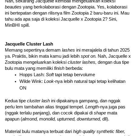
Nah, sekarang Jacquelle kembali mengeluarkan koleksi 
beauties 
yang berkolaborasi dengan Zootopia. Yes, kolaborasi 
ini bertepatan dengan rilisnya film Zootopia 2 baru-baru ini. Mau 
tahu ada apa saja di koleksi Jacquelle x Zootopia 2? Sini, 
MinBHI spill. 
Jacquelle Cluster Lash 
Memang sepertinya demam 
lashes 
ini merajalela di tahun 2025 
ya. Praktis, bikin mata kamu jadi lebih 
spot on. 
Nah, Jacquelle x 
Zootopia mengeluarkan koleksi 
cluster lashes,
 dengan dua tipe 
bulu mata yang memiliki 
finish
 berbeda:
Hopps Lash: 
Soft 
tapi tetap bervolume
Wilde Wink: 
Look
-nya lebih natural tapi tetap kelihatan 
ON
Kedua tipe 
cluster lash 
ini dipakainya gampang, dan nggak 
perlu lem tambahan alias tinggal tempel. 
Length-
nya juga pas 
(nggak terlalu panjang), dan cocok dipakai di 
shape 
mata 
apapun (
almond, monolid, upturned, downturned, 
dll). 
Material bulu matanya terbuat dari 
high quality synthetic fiber, 