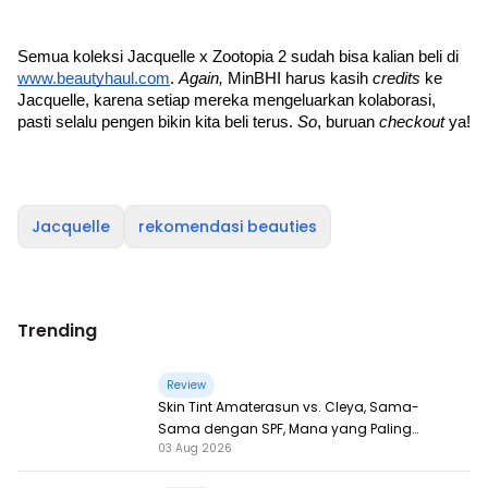
Semua koleksi Jacquelle x Zootopia 2 sudah bisa kalian beli di 
www.beautyhaul.com
. 
Again, 
MinBHI harus kasih 
credits 
ke 
Jacquelle, karena setiap mereka mengeluarkan kolaborasi, 
pasti selalu pengen bikin kita beli terus. 
So
, buruan 
checkout 
ya!
Jacquelle
rekomendasi beauties
Trending
Review
Skin Tint Amaterasun vs. Cleya, Sama-
Sama dengan SPF, Mana yang Paling
03 Aug 2026
Nampol?