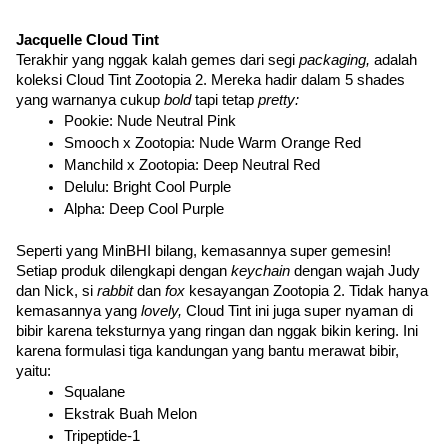
Jacquelle Cloud Tint
Terakhir yang nggak kalah gemes dari segi 
packaging, 
adalah 
koleksi Cloud Tint Zootopia 2. Mereka hadir dalam 5 shades 
yang warnanya cukup 
bold 
tapi tetap 
pretty:
Pookie: Nude Neutral Pink
Smooch x Zootopia: Nude Warm Orange Red
Manchild x Zootopia: Deep Neutral Red
Delulu: Bright Cool Purple
Alpha: Deep Cool Purple
Seperti yang MinBHI bilang, kemasannya super gemesin! 
Setiap produk dilengkapi dengan 
keychain 
dengan wajah Judy 
dan Nick, si 
rabbit 
dan 
fox 
kesayangan Zootopia 2. Tidak hanya 
kemasannya yang 
lovely,
 Cloud Tint ini juga super nyaman di 
bibir karena teksturnya yang ringan dan nggak bikin kering. Ini 
karena formulasi tiga kandungan yang bantu merawat bibir, 
yaitu:
Squalane
Ekstrak Buah Melon
Tripeptide-1