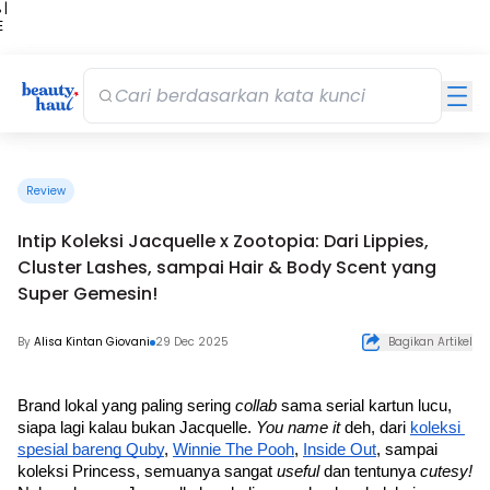
 |
E
kir
iah
Review
Intip Koleksi Jacquelle x Zootopia: Dari Lippies,
Cluster Lashes, sampai Hair & Body Scent yang
Super Gemesin!
By
Alisa Kintan Giovani
29 Dec 2025
Bagikan Artikel
Brand lokal yang paling sering 
collab 
sama serial kartun lucu, 
siapa lagi kalau bukan Jacquelle. 
You name it 
deh, dari 
koleksi 
spesial bareng Quby
, 
Winnie The Pooh
, 
Inside Out
, sampai 
koleksi Princess, semuanya sangat 
useful 
dan tentunya 
cutesy!