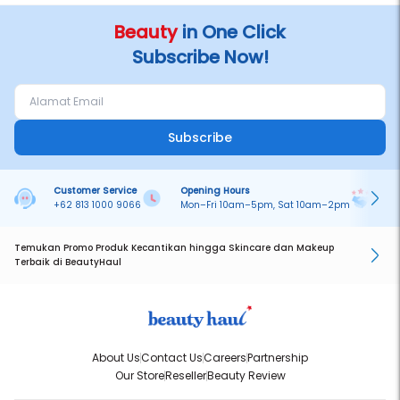
Crosspolymer-6, Parfum, Squalane, Ethylhexylglycerin, Carbomer,
Disodium EDTA, Triethanolamine, Sodium Glycerophosphate,
Beauty
in One Click
Cucumis Melo (Melon) Fruit Extract, Palmitoyl Tripeptide-1.
Subscribe Now!
May contain: CI 77891, CI 77499, CI 77491, CI 77492, CI 16035, CI
45410.
Perhatian:
Jauhkan dari sinar matahari & tutup kemasan dengan rapat
setelah pakai
Subscribe
Customer Service
Opening Hours
Pa
+62 813 1000 9066
Mon–Fri 10am–5pm, Sat 10am–2pm
On
Temukan Promo Produk Kecantikan hingga Skincare dan Makeup
Terbaik di BeautyHaul
About Us
Contact Us
Careers
Partnership
Our Store
Reseller
Beauty Review