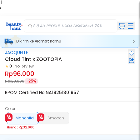
 |
E
kir
iah
8.8 ALL PRODUK LOKAL DISKON s.d. 70%
Dikirim ke
Alamat Kamu
JACQUELLE
Cloud Tint x ZOOTOPIA
0
No Review
Rp96.000
Rp128.000
-25%
BPOM Certified No.
NA18251301957
Color:
Manchild
Smooch
Hemat
Rp32.000