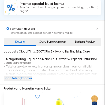
Promo spesial buat kamu
Belanja makin hemat dengan promo discount hingga gratis
ongkir!
Temukan di Store
Ketersediaan stock dapat berubah sewaktu-waktu
Details
Cara Penggunaan
Bahan Produk
Jacquelle Cloud Tint x ZOOTOPIA 2 - Hybrid Lip Tint & Lip Care
- Mengandung Squalane, Melon Fruit Extract & Peptida untuk bibir
sehat dan lembab
- Tekstur gel-to-velvety blur yang ringan dan nyaman di bibir
- Tahan lama, minim transfer, dan tidak membuat bibir kering
- Menutup garis bibir dengan warna nyata & hasil akhir soft-blur
matte
Lihat Selengkapnya
- Lip tint pertama dari Jacquelle yang dilengkapi dengan aplikator
fleksibel presisi
Produk yang Mungkin Kamu Suka
Jacquelle Cloud Tint, Hybrid dari Lip Tint & Lip Care dengan tekstur
inovatif gel-to-velvety blur yang terasa ringan dan nyaman di
bibir. Diformulasikan dengan kandungan perawatan bibir seperti
Squalane, Melon Fruit Extract, dan Palmitoyl Tripeptide-1 yang