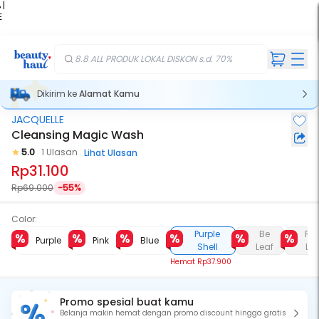
 |
E
kir
iah
8.8 ALL PRODUK LOKAL DISKON s.d. 70%
Dikirim ke
Alamat Kamu
JACQUELLE
Cleansing Magic Wash
5.0
1 Ulasan
Lihat Ulasan
Rp31.100
Rp69.000
-55%
Color:
Purple
Be
Re
Purple
Pink
Blue
Shell
Leaf
Lip
Hemat
Rp37.900
Promo spesial buat kamu
Belanja makin hemat dengan promo discount hingga gratis