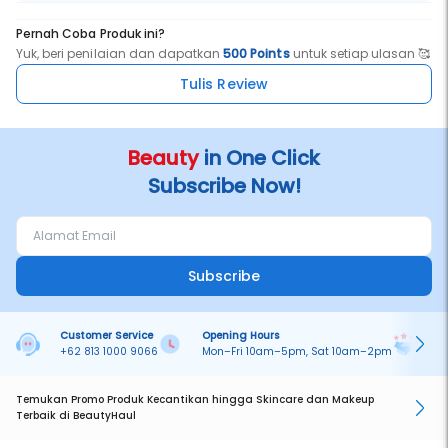
Pernah Coba Produk ini?
Yuk, beri penilaian dan dapatkan
500 Points
untuk setiap ulasan 🥰
Tulis Review
Beauty
in One Click
Subscribe Now!
Subscribe
Customer Service
Opening Hours
Pa
+62 813 1000 9066
Mon–Fri 10am–5pm, Sat 10am–2pm
On
Temukan Promo Produk Kecantikan hingga Skincare dan Makeup
Terbaik di BeautyHaul