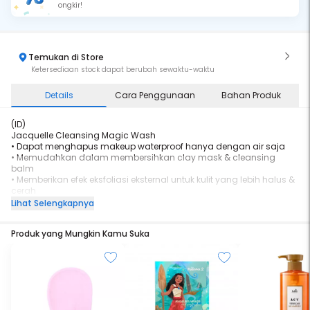
ongkir!
Temukan di Store
Ketersediaan stock dapat berubah sewaktu-waktu
Details
Cara Penggunaan
Bahan Produk
(ID)
Jacquelle Cleansing Magic Wash
• Dapat menghapus makeup waterproof hanya dengan air saja
• Memudahkan dalam membersihkan clay mask & cleansing
balm
• Memberikan efek eksfoliasi eksternal untuk kulit yang lebih halus &
cerah
• Mencegah jerawat akibat penyumbatan pori-pori dari residu
Lihat Selengkapnya
halus tak terlihat
• Bebas dari bahan kimia, ramah lingkungan, travel friendly &
Produk yang Mungkin Kamu Suka
cruelty free
• Terbuat dari bahan super halus & dapat digunakan kembali
hingga 3 bulan
Deskripsi Produk :
Easy to use, saves time, money and the planet! Jacquelle Cleansing
Magic Wash adalah tool multi fungsi yang dapat membersihkan