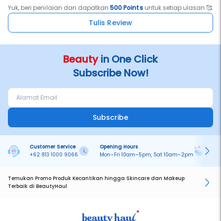
Yuk, beri penilaian dan dapatkan
500 Points
untuk setiap ulasan 🥰
Tulis Review
Beauty
in One Click
Subscribe Now!
Subscribe
Customer Service
Opening Hours
Pa
+62 813 1000 9066
Mon–Fri 10am–5pm, Sat 10am–2pm
On
Temukan Promo Produk Kecantikan hingga Skincare dan Makeup
Terbaik di BeautyHaul