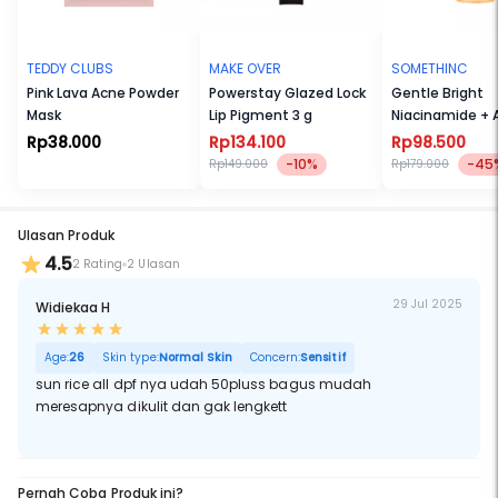
TEDDY CLUBS
MAKE OVER
SOMETHINC
Pink Lava Acne Powder
Powerstay Glazed Lock
Gentle Bright
Mask
Lip Pigment 3 g
Niacinamide + 
Arbutin Serum
Rp38.000
Rp134.100
Rp98.500
-10%
-45
Rp149.000
Rp179.000
Ulasan Produk
4.5
2 Rating
2 Ulasan
29 Jul 2025
Widiekaa H
Age:
26
Skin type:
Normal Skin
Concern:
Sensitif
sun rice all dpf nya udah 50pluss bagus mudah
meresapnya dikulit dan gak lengkett
Pernah Coba Produk ini?