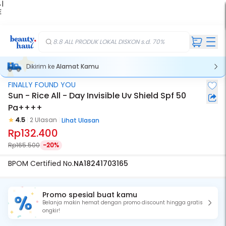
 |
E
kir
iah
8.8 ALL PRODUK LOKAL DISKON s.d. 70%
Dikirim ke
Alamat Kamu
FINALLY FOUND YOU
Sun - Rice All - Day Invisible Uv Shield Spf 50
Pa++++
4.5
2 Ulasan
Lihat Ulasan
Rp132.400
Rp165.500
-20%
BPOM Certified No.
NA18241703165
Promo spesial buat kamu
Belanja makin hemat dengan promo discount hingga gratis
ongkir!