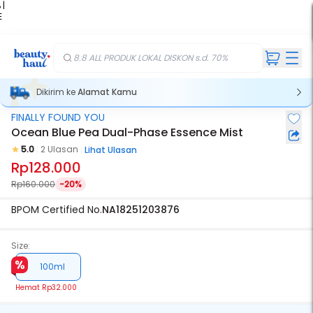
 |
E
kir
iah
8.8 ALL PRODUK LOKAL DISKON s.d. 70%
Dikirim ke
Alamat Kamu
FINALLY FOUND YOU
Ocean Blue Pea Dual-Phase Essence Mist
5.0
2 Ulasan
Lihat Ulasan
Rp128.000
Rp160.000
-20%
BPOM Certified No.
NA18251203876
Size:
100ml
Hemat
Rp32.000