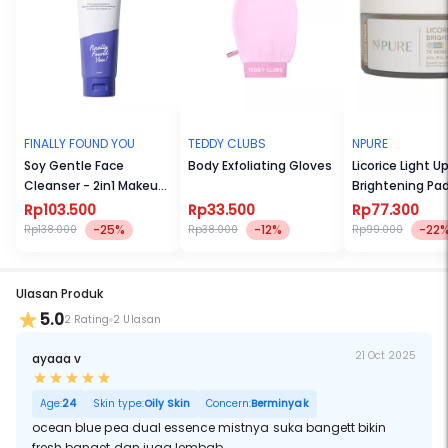
mikrobioma kulit dan Blue Pea Extract yang dapat menenangkan
kemerahan, peradangan, serta membantu mencerahkan kulit.
FINALLY FOUND YOU
TEDDY CLUBS
NPURE
Soy Gentle Face
Body Exfoliating Gloves
Licorice Light U
Cleanser - 2in1 Makeup
Brightening Pad
Remover dan Sabun
Rp103.500
Rp33.500
Rp77.300
Cuci Muka pH-Balanced
-25%
-12%
-22
Rp138.000
Rp38.000
Rp99.000
Untuk Semua Jenis Kulit
100mL
Ulasan Produk
5.0
2 Rating
2 Ulasan
21 Oct 2025
ayaaa v
Age:
24
Skin type:
Oily Skin
Concern:
Berminyak
ocean blue pea dual essence mistnya suka bangett bikin
fresh banget dan juga lembab