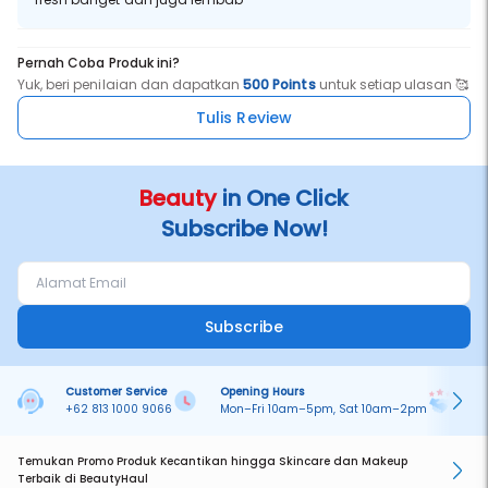
Pernah Coba Produk ini?
Yuk, beri penilaian dan dapatkan
500 Points
untuk setiap ulasan 🥰
Tulis Review
Beauty
in One Click
Subscribe Now!
Subscribe
Customer Service
Opening Hours
Pa
+62 813 1000 9066
Mon–Fri 10am–5pm, Sat 10am–2pm
On
Temukan Promo Produk Kecantikan hingga Skincare dan Makeup
Terbaik di BeautyHaul