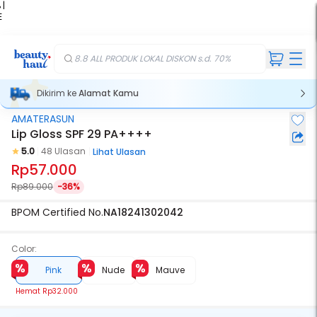
 |
E
kir
iah
8.8 ALL PRODUK LOKAL DISKON s.d. 70%
Dikirim ke
Alamat Kamu
AMATERASUN
Lip Gloss SPF 29 PA++++
5.0
48 Ulasan
Lihat Ulasan
Rp57.000
Rp89.000
-36%
BPOM Certified No.
NA18241302042
Color:
Pink
Nude
Mauve
Hemat
Rp32.000