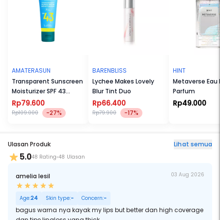
AMATERASUN
BARENBLISS
HINT
Transparent Sunscreen
Lychee Makes Lovely
Metaverse Eau
Moisturizer SPF 43
Blur Tint Duo
Parfum
PA+++
Rp79.600
Rp66.400
Rp49.000
-27%
-17%
Rp109.000
Rp79.900
Ulasan Produk
Lihat semua
5.0
48 Rating
48 Ulasan
03 Aug 2026
amelia lesil
Age:
24
Skin type:
-
Concern:
-
bagus warna nya kayak my lips but better dan high coverage
dan tipe lipgloss yang thick