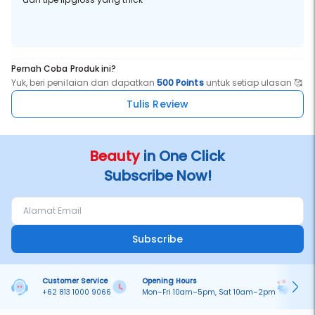
Pernah Coba Produk ini?
Yuk, beri penilaian dan dapatkan
500 Points
untuk setiap ulasan 🥰
Tulis Review
Beauty
in One Click
Subscribe Now!
Subscribe
Customer Service
Opening Hours
Pa
+62 813 1000 9066
Mon–Fri 10am–5pm, Sat 10am–2pm
On