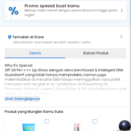
Promo spesial buat kamu
Belanja makin hemat dengan promo discount hingga gratis
ongkir!
Temukan di Store
Ketersediaan stock dapat berubah sewaktu-waktu
Details
Bahan Produk
Why It's Special
SPF 29 PA++++ Lip Gloss dengan skincare infused & Intelligent DNA
Guardian® yang tidak hanya memproteksi, namun juga
melembabkan & menutrisi bibir tanpa meninggalkan rasa pahit.
Formulasi anti-lengket, 6-in-1 protection, 3X Nourishing Oil
(Avocado, Almond, Jojoba), Shea Butter, & XXL wand bikin kamu gak
males re-apply anytime~!
Lihat Selengkapnya
Pink NA18241302042
Mauve NA18241302041
Produk yang Mungkin Kamu Suka
Nude NA18241302044
BACA CARA PENGGUNAAN DAN PERINGATAN