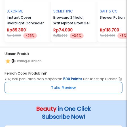
LUXCRIME
SOMETHINC
SAFF & CO
Instant Cover
Browcara 24hold
Shower Potion
Hydralight Concealer
Waterproof Brow Gel
Rp89.300
Rp74.000
Rp118.700
-25%
-34%
-8%
Rp119.000
Rp112.000
Rp129.000
Ulasan Produk
0
0 Rating
0 Ulasan
Pernah Coba Produk ini?
Yuk, beri penilaian dan dapatkan
500 Points
untuk setiap ulasan 🥰
Tulis Review
Beauty
in One Click
Subscribe Now!