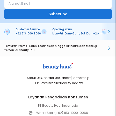
Subscribe
Customer Service
Opening Hours
Pa
+62 813 1000 9066
Mon–Fri 10am–5pm, Sat 10am–2pm
On
Temukan Promo Produk Kecantikan hingga Skincare dan Makeup
Terbaik di BeautyHaul
About Us
Contact Us
Careers
Partnership
Our Store
Reseller
Beauty Review
Layanan Pengaduan Konsumen
PT Beaute Haul Indonesia
WhatsApp:
(+62) 813-1000-9066