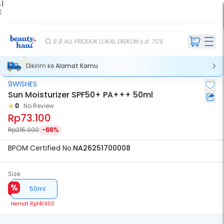
 |
E
kir
iah
8.8 ALL PRODUK LOKAL DISKON s.d. 70%
Dikirim ke
Alamat Kamu
9WISHES
Sun Moisturizer SPF50+ PA+++ 50ml
0
No Review
Rp73.100
Rp215.000
-66%
BPOM Certified No.
NA26251700008
Size:
50ml
Hemat
Rp141.900