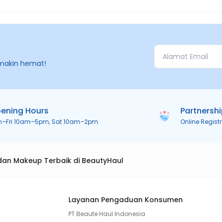
makin hemat!
ening Hours
Partnersh
n–Fri 10am–5pm, Sat 10am–2pm
Online Regist
dan Makeup Terbaik di BeautyHaul
Layanan Pengaduan Konsumen
PT Beaute Haul Indonesia