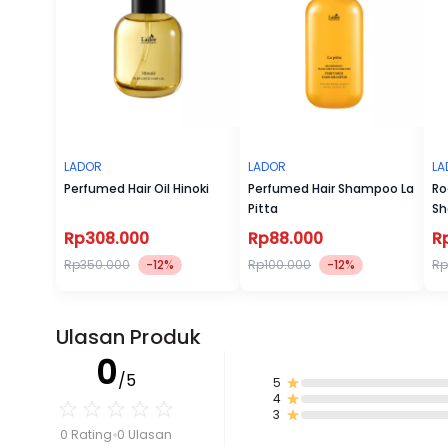
LADOR
LADOR
LA
Perfumed Hair Oil Hinoki
Perfumed Hair Shampoo La
Ro
Pitta
Sh
Rp308.000
Rp88.000
R
Rp350.000
-12%
Rp100.000
-12%
Rp
Ulasan Produk
0
/5
5
4
3
0 Rating
0 Ulasan