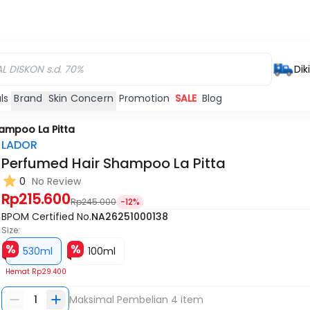
Dik
ls
Brand
Skin Concern
Promotion
SALE
Blog
ampoo La Pitta
LADOR
Perfumed Hair Shampoo La Pitta
0
No Review
Rp215.600
Rp245.000
-12%
BPOM Certified No.
NA26251000138
Size:
530ml
100ml
Hemat
Rp29.400
1
Maksimal Pembelian
4
item