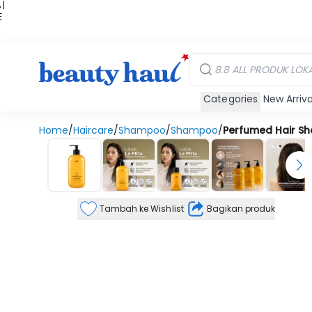
 |
E
kir
iah
Categories
New Arriva
Home
/
Haircare
/
Shampoo
/
Shampoo
/
Perfumed Hair Sh
Tambah ke Wishlist
Bagikan produk