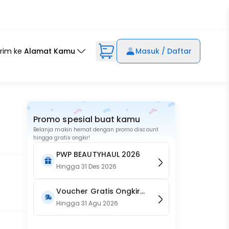
irim ke
Alamat Kamu
Masuk / Daftar
Promo spesial buat kamu
Belanja makin hemat dengan promo discount
hingga gratis ongkir!
PWP BEAUTYHAUL 2026
Hingga
31 Des 2026
Voucher Gratis Ongkir
15RB (Only on Website)
Hingga
31 Agu 2026