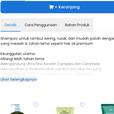
+ Keranjang
Details
Cara Penggunaan
Bahan Produk
Shampoo untuk rambut kering, rusak, dan mudah patah denga
yang mewah & tahan lama seperti hair oil premium
Keunggulan utama:
▪Wangi lebih tahan lama
▪Mengandung Ultra Fine Keratin Complex dan Ceramide
▪Menguatkan & melembutkan rambut dari akar ke ujung
▪pH seimbang (6.0) menjaga kesehatan kulit kepala
▪Partikel protein kecil menembus batang rambut untuk perawa
Lihat Selengkapnya
intensif
▪Bebas SLS, SLES, dan silikon
▪Kaya nutrisi & protein, bantu pulihkan rambut rusak
product Scene :
TOP : Orange, Mandarine, Coconut, Lemon