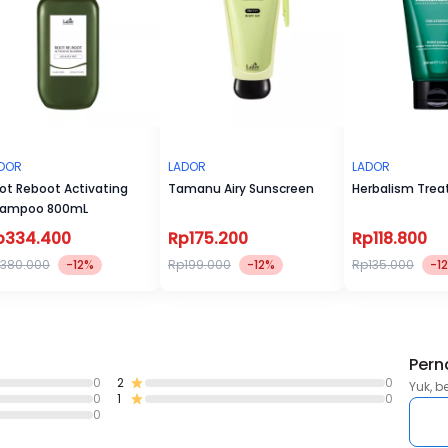
MIDDLE : Green-note, Jasmine, Eucalyptus, Rose
BASE : Amber, Sandalwood, Musk, Cedarwood
DOR
LADOR
LADOR
ot Reboot Activating
Tamanu Airy Sunscreen
Herbalism Tre
ampoo 800mL
p334.400
Rp175.200
Rp118.800
380.000
-12%
Rp199.000
-12%
Rp135.000
-1
Pern
0
2
0
Yuk, b
0
1
0
0