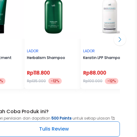
LADOR
LADOR
atment
Herbalism Shampoo
Keratin LPP Shampoo
Rp118.800
Rp88.000
2%
Rp135.000
-12%
Rp100.000
-12%
ah Coba Produk ini?
eri penilaian dan dapatkan
500 Points
untuk setiap ulasan 🥰
Tulis Review