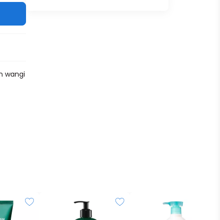
n wangi
tan